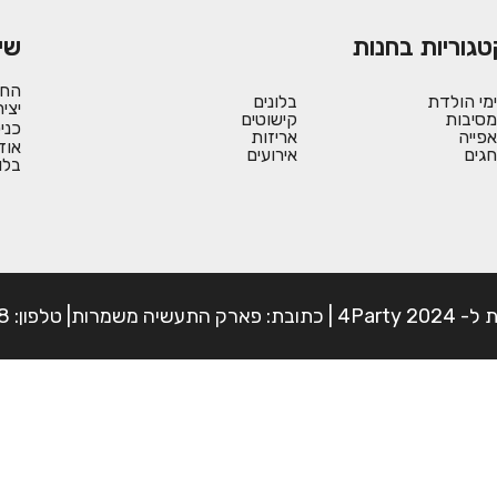
טגוריות בחנות
שי
החש
ימי הולדת
בלונים
יצי
מסיבות
קישוטים
כני
אפייה
אריזות
אוד
חגים
אירועים
בלו
פון: 054-7225898