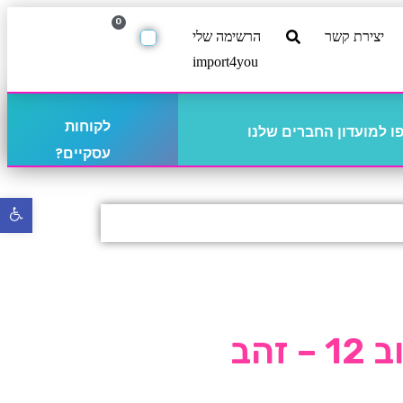
0
יצירת קשר
הרשימה שלי
import4you
לקוחות
 למועדון החברים שלנו
עסקיים?
פתח
סרגל
נגישו
זהב