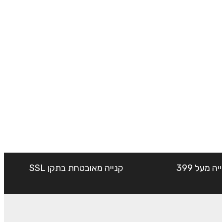
שליח עד הבית חינם בקנייה מעל 399
קנייה מאובטחת בתקן SSL