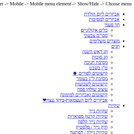
lder -> Mobile -> Mobile menu element -> Show/Hide -> Choose menu
אביזרים ליום הולדת
אביזרים למסיבות
חד פעמי
כלים אקולוגיים
סכו”ם צבעוני
מוצרים משלימים
חגים
חג ראש השנה
חג סוכות
מסיבת חנוכה
ט”ו בשבט
קישוטים לפורים ☻
מסיבת ל”ג בעומר
קישוטים לשבועות
עיצוב שולחן פסח
קישוטים ואביזרים למימונה
אביזרים ליום העצמאות-ביחד ננצח❤
שקיות
שקיות נייר
שקיות קרטון מפוארות
שקיות נייר קלפה
תיק נייר / פלסטיק
שקיות ניילון / הפתעה