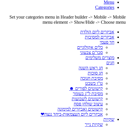
Menu
Categories
Set your categories menu in Header builder -> Mobile -> Mobile
menu element -> Show/Hide -> Choose menu
אביזרים ליום הולדת
אביזרים למסיבות
חד פעמי
כלים אקולוגיים
סכו”ם צבעוני
מוצרים משלימים
חגים
חג ראש השנה
חג סוכות
מסיבת חנוכה
ט”ו בשבט
קישוטים לפורים ☻
מסיבת ל”ג בעומר
קישוטים לשבועות
עיצוב שולחן פסח
קישוטים ואביזרים למימונה
אביזרים ליום העצמאות-ביחד ננצח❤
שקיות
שקיות נייר