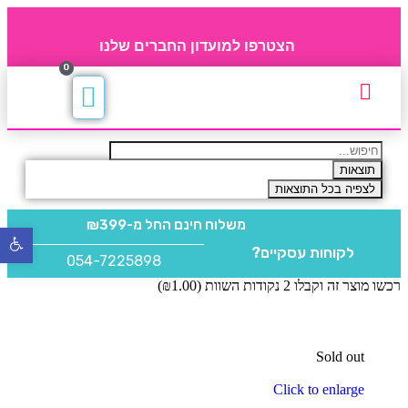
הצטרפו למועדון החברים שלנו
0
תקנון חברי מועדון
החברים של 4party
מוצרים משלימים
תוצאות
לצפיה בכל התוצאות
משלוח חינם
החל מ-₪399
פתח
לקוחות עסקיים?
סרגל
054-7225898
נגישו
רכשו מוצר זה וקבלו 2 נקודות השוות (
1.00
₪
)
Sold out
Click to enlarge