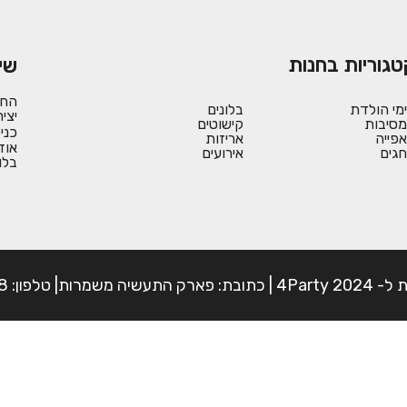
טגוריות בחנות
שי
החש
ימי הולדת
בלונים
יצי
מסיבות
קישוטים
כני
אפייה
אריזות
אוד
חגים
אירועים
בלו
פון: 054-7225898