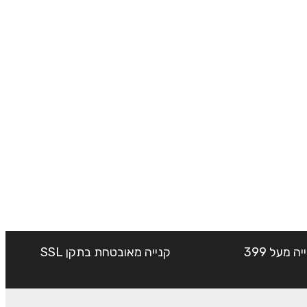
שליח עד הבית חינם בקנייה מעל 399
קנייה מאובטחת בתקן SSL