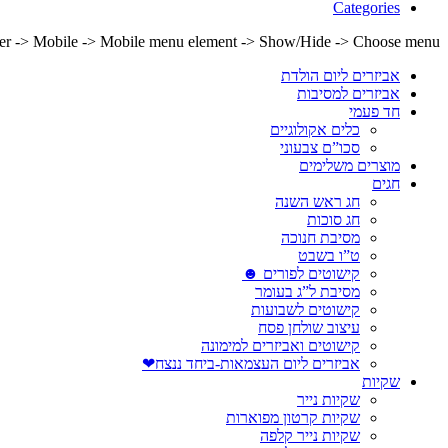
Categories
lder -> Mobile -> Mobile menu element -> Show/Hide -> Choose menu
אביזרים ליום הולדת
אביזרים למסיבות
חד פעמי
כלים אקולוגיים
סכו”ם צבעוני
מוצרים משלימים
חגים
חג ראש השנה
חג סוכות
מסיבת חנוכה
ט”ו בשבט
קישוטים לפורים ☻
מסיבת ל”ג בעומר
קישוטים לשבועות
עיצוב שולחן פסח
קישוטים ואביזרים למימונה
אביזרים ליום העצמאות-ביחד ננצח❤
שקיות
שקיות נייר
שקיות קרטון מפוארות
שקיות נייר קלפה