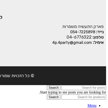
ק
פארק התעשיה משמרות
נייד:
054-7225898
טלפון:
04-6776322
אימיל:
4p.4party@gmail.com
© כל הזכויות שמורות ל- 4Party 2024 | כתובת: פארק התעשיה משמרות| טל
Search
Start typing to see posts you are looking for.
Search
Menu