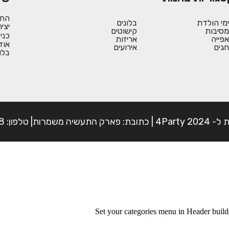
החש
ימי הולדת
בלונים
יצי
מסיבות
קישוטים
כני
אפייה
אריזות
אוד
חגים
אירועים
בלו
פון: 054-7225898
Set your categories menu in Header bui