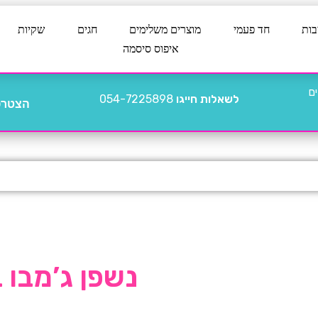
בות
חד פעמי
מוצרים משלימים
חגים
שקיות
איפוס סיסמה
לשאלות חייגו
054-7225898
הצטרפו
נשפן ג’מבו בן א