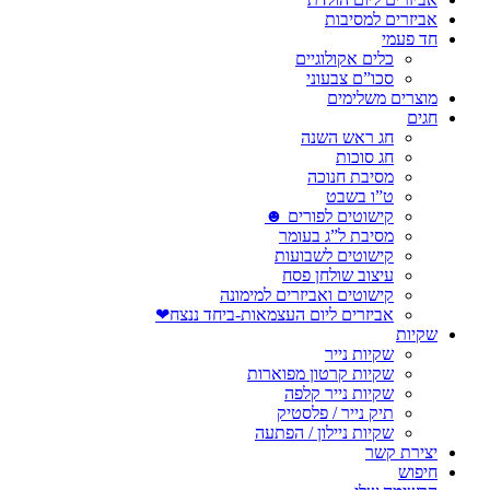
אביזרים למסיבות
חד פעמי
כלים אקולוגיים
סכו”ם צבעוני
מוצרים משלימים
חגים
חג ראש השנה
חג סוכות
מסיבת חנוכה
ט”ו בשבט
קישוטים לפורים ☻
מסיבת ל”ג בעומר
קישוטים לשבועות
עיצוב שולחן פסח
קישוטים ואביזרים למימונה
אביזרים ליום העצמאות-ביחד ננצח❤
שקיות
שקיות נייר
שקיות קרטון מפוארות
שקיות נייר קלפה
תיק נייר / פלסטיק
שקיות ניילון / הפתעה
יצירת קשר
חיפוש