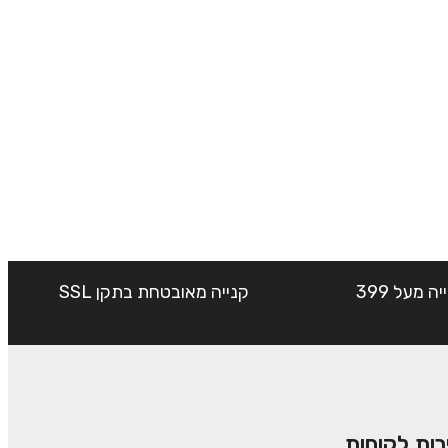
שליח עד הבית חינם בקנייה מעל 399
קנייה מאובטחת בתקן SSL
רות לקוחות