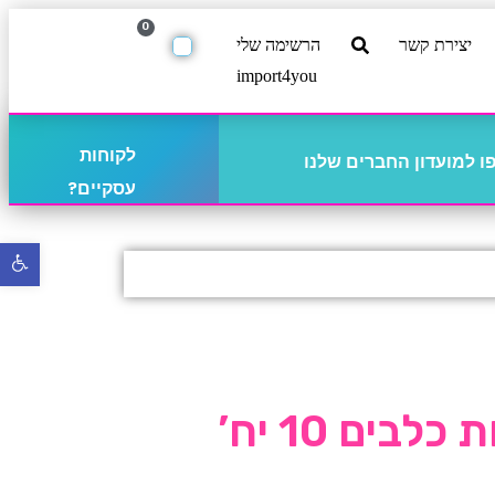
0
יצירת קשר
הרשימה שלי
import4you
לקוחות
 למועדון החברים שלנו
עסקיים?
פתח
סרגל
נגישו
בים 10 יח’