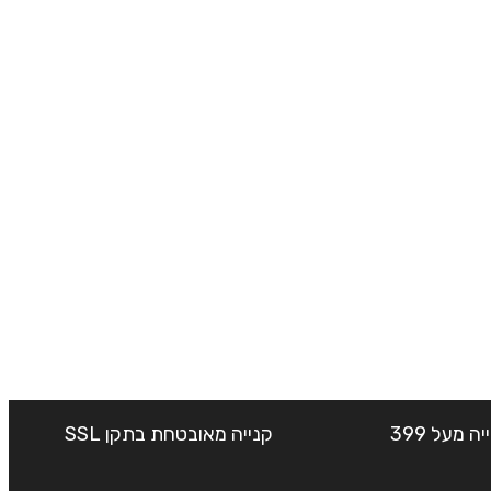
שליח עד הבית חינם בקנייה מעל 399
קנייה מאובטחת בתקן SSL