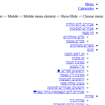
Menu
Categories
lder -> Mobile -> Mobile menu element -> Show/Hide -> Choose menu
אביזרים ליום הולדת
אביזרים למסיבות
חד פעמי
כלים אקולוגיים
סכו”ם צבעוני
מוצרים משלימים
חגים
חג ראש השנה
חג סוכות
מסיבת חנוכה
ט”ו בשבט
קישוטים לפורים ☻
מסיבת ל”ג בעומר
קישוטים לשבועות
עיצוב שולחן פסח
קישוטים ואביזרים למימונה
אביזרים ליום העצמאות-ביחד ננצח❤
שקיות
שקיות נייר
שקיות קרטון מפוארות