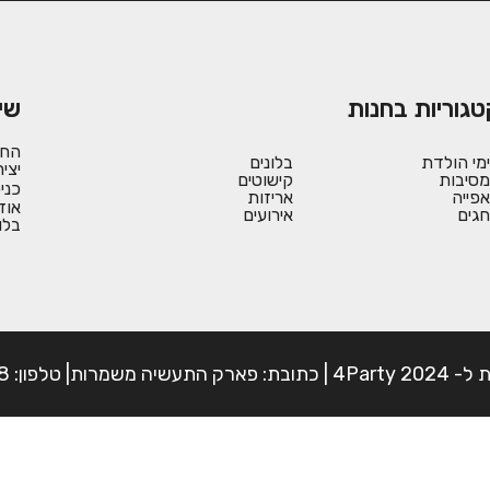
טגוריות בחנות
שי
החש
ימי הולדת
בלונים
יצי
מסיבות
קישוטים
כני
אפייה
אריזות
אוד
חגים
אירועים
בלו
פון: 054-7225898