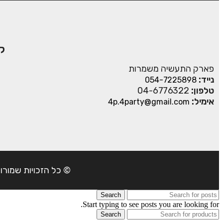
ק
פארק התעשיה משמרות
נייד:
054-7225898
טלפון:
04-6776322
אימיל:
4p.4party@gmail.com
© כל הזכויות שמורות ל- 4Party 2024 | כתובת: פארק התעשיה משמרות| טל
Search
Start typing to see posts you are looking for.
Search