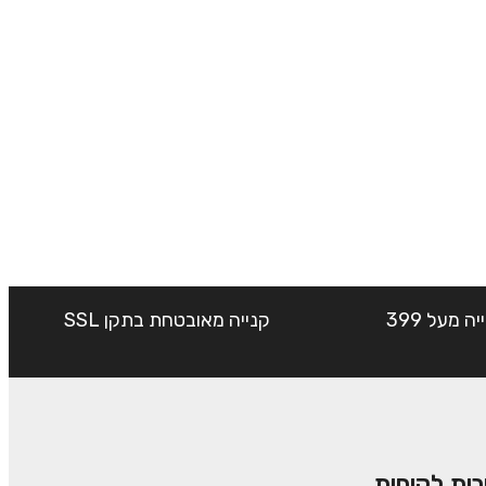
שליח עד הבית חינם בקנייה מעל 399
קנייה מאובטחת בתקן SSL
רות לקוחות