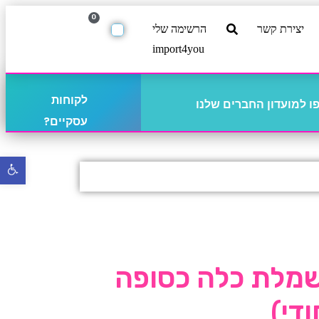
0
יצירת קשר
הרשימה שלי
import4you
לקוחות
 למועדון החברים שלנו
עסקיים?
פתח
סרגל
נגישו
שמלת כלה כסופה
די)