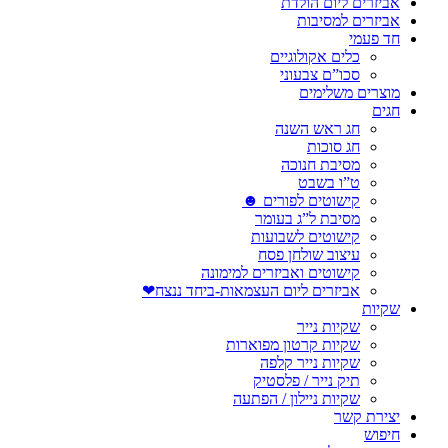
אביזרים ליום הולדת
אביזרים למסיבות
חד פעמי
כלים אקולוגיים
סכו”ם צבעוני
מוצרים משלימים
חגים
חג ראש השנה
חג סוכות
מסיבת חנוכה
ט”ו בשבט
קישוטים לפורים ☻
מסיבת ל”ג בעומר
קישוטים לשבועות
עיצוב שולחן פסח
קישוטים ואביזרים למימונה
אביזרים ליום העצמאות-ביחד ננצח❤
שקיות
שקיות נייר
שקיות קרטון מפוארות
שקיות נייר קלפה
תיק נייר / פלסטיק
שקיות ניילון / הפתעה
יצירת קשר
חיפוש