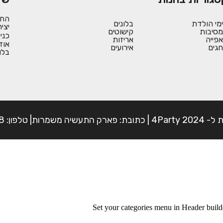
החש
ימי הולדת
בלונים
יצי
מסיבות
קישוטים
כני
אפייה
אריזות
אוד
חגים
אירועים
בלו
פון: 054-7225898
Set your categories menu in Header bui