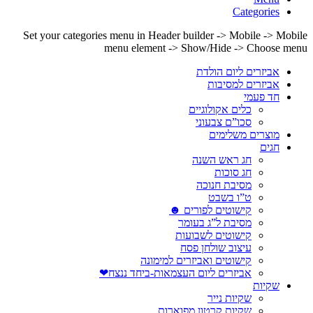
Categories
Set your categories menu in Header builder -> Mobile -> Mobile
menu element -> Show/Hide -> Choose menu
אביזרים ליום הולדת
אביזרים למסיבות
חד פעמי
כלים אקולוגיים
סכו”ם צבעוני
מוצרים משלימים
חגים
חג ראש השנה
חג סוכות
מסיבת חנוכה
ט”ו בשבט
קישוטים לפורים ☻
מסיבת ל”ג בעומר
קישוטים לשבועות
עיצוב שולחן פסח
קישוטים ואביזרים למימונה
אביזרים ליום העצמאות-ביחד ננצח❤
שקיות
שקיות נייר
שקיות קרטון מפוארות