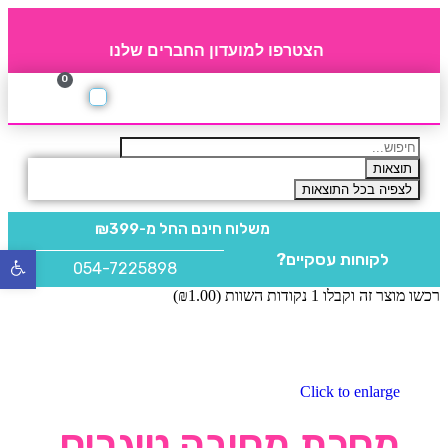
הצטרפו למועדון החברים שלנו
0
תקנון חברי מועדון
החברים של 4party
מוצרים משלימים
תוצאות
לצפיה בכל התוצאות
משלוח חינם
החל מ-₪399
לקוחות עסקיים?
פתח
054-7225898
סרגל
רכשו מוצר זה וקבלו 1 נקודות השוות (
1.00
₪
)
נגישו
Click to enlarge
מסכת מסיבה טיגריס