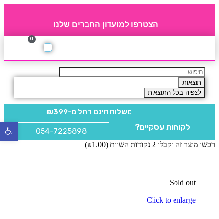
הצטרפו למועדון החברים שלנו
0
תקנון חברי מועדון
החברים של 4party
מוצרים משלימים
תוצאות
לצפיה בכל התוצאות
משלוח חינם
החל מ-₪399
לקוחות עסקיים?
פתח
054-7225898
סרגל
רכשו מוצר זה וקבלו 2 נקודות השוות (
1.00
₪
)
נגישו
Sold out
Click to enlarge