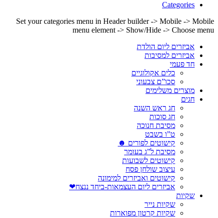
Categories
Set your categories menu in Header builder -> Mobile -> Mobile
menu element -> Show/Hide -> Choose menu
אביזרים ליום הולדת
אביזרים למסיבות
חד פעמי
כלים אקולוגיים
סכו”ם צבעוני
מוצרים משלימים
חגים
חג ראש השנה
חג סוכות
מסיבת חנוכה
ט”ו בשבט
קישוטים לפורים ☻
מסיבת ל”ג בעומר
קישוטים לשבועות
עיצוב שולחן פסח
קישוטים ואביזרים למימונה
אביזרים ליום העצמאות-ביחד ננצח❤
שקיות
שקיות נייר
שקיות קרטון מפוארות