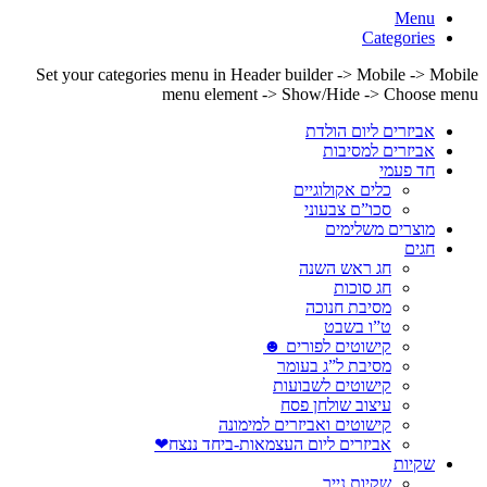
Menu
Categories
Set your categories menu in Header builder -> Mobile -> Mobile
menu element -> Show/Hide -> Choose menu
אביזרים ליום הולדת
אביזרים למסיבות
חד פעמי
כלים אקולוגיים
סכו”ם צבעוני
מוצרים משלימים
חגים
חג ראש השנה
חג סוכות
מסיבת חנוכה
ט”ו בשבט
קישוטים לפורים ☻
מסיבת ל”ג בעומר
קישוטים לשבועות
עיצוב שולחן פסח
קישוטים ואביזרים למימונה
אביזרים ליום העצמאות-ביחד ננצח❤
שקיות
שקיות נייר