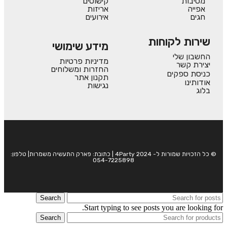
מסיבות
קישוטים
אפייה
אריזות
חגים
אירועים
שירות לקוחות
מידע שימושי
החשבון שלי
מדיניות פרטיות
יצירת קשר
החזרות ומשלוחים
כניסת ספקים
תקנון אתר
אודותינו
נגישות
בלוג
© כל הזכויות שמורות ל- 4Party 2024 | כתובת: פארק התעשיה משמרות| טלפון:
054-7225898
Search
Start typing to see posts you are looking for.
Search