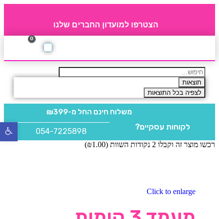
הצטרפו למועדון החברים שלנו
0
תקנון חברי מועדון
החברים של 4party
מוצרים משלימים
תוצאות
לצפיה בכל התוצאות
משלוח חינם
החל מ-₪399
לקוחות עסקיים?
פתח
054-7225898
סרגל
רכשו מוצר זה וקבלו 2 נקודות השוות (
1.00
₪
)
נגישו
Click to enlarge
מעמד 3 קומות