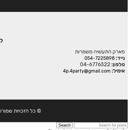
ק
פארק התעשיה משמרות
נייד:
054-7225898
טלפון:
04-6776322
אימיל:
4p.4party@gmail.com
© כל הזכויות שמורות ל- 4Party 2024 | כתובת: פארק התעשיה משמרות| טל
Search