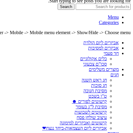
Start typing to see posts you are looking for.
Search
Menu
Categories
lder -> Mobile -> Mobile menu element -> Show/Hide -> Choose menu
אביזרים ליום הולדת
אביזרים למסיבות
חד פעמי
כלים אקולוגיים
סכו”ם צבעוני
מוצרים משלימים
חגים
חג ראש השנה
חג סוכות
מסיבת חנוכה
ט”ו בשבט
קישוטים לפורים ☻
מסיבת ל”ג בעומר
קישוטים לשבועות
עיצוב שולחן פסח
קישוטים ואביזרים למימונה
אביזרים ליום העצמאות-ביחד ננצח❤