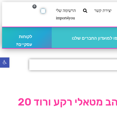
0
יצירת קשר
הרשימה שלי
import4you
לקוחות
 למועדון החברים שלנו
עסקיים?
פתח
סרגל
נגישו
מפיות HB זהב מטאלי רקע ורוד 20