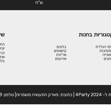
ש"ח
טגוריות בחנות
שי
החש
ימי הולדת
בלונים
יצי
מסיבות
קישוטים
כני
אפייה
אריזות
אוד
חגים
אירועים
בלו
פון: 054-7225898