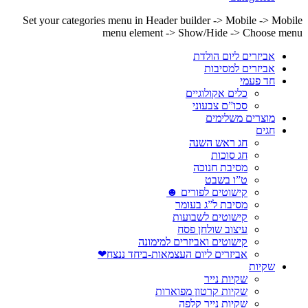
Set your categories menu in Header builder -> Mobile -> Mobile
menu element -> Show/Hide -> Choose menu
אביזרים ליום הולדת
אביזרים למסיבות
חד פעמי
כלים אקולוגיים
סכו”ם צבעוני
מוצרים משלימים
חגים
חג ראש השנה
חג סוכות
מסיבת חנוכה
ט”ו בשבט
קישוטים לפורים ☻
מסיבת ל”ג בעומר
קישוטים לשבועות
עיצוב שולחן פסח
קישוטים ואביזרים למימונה
אביזרים ליום העצמאות-ביחד ננצח❤
שקיות
שקיות נייר
שקיות קרטון מפוארות
שקיות נייר קלפה