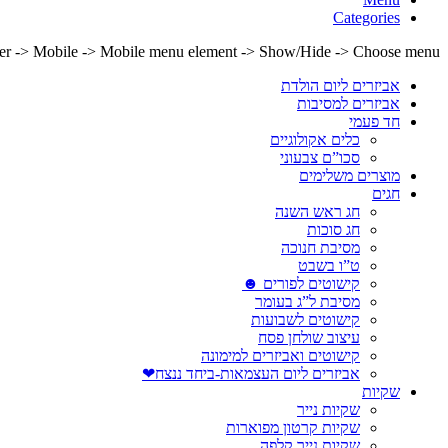
Categories
lder -> Mobile -> Mobile menu element -> Show/Hide -> Choose menu
אביזרים ליום הולדת
אביזרים למסיבות
חד פעמי
כלים אקולוגיים
סכו”ם צבעוני
מוצרים משלימים
חגים
חג ראש השנה
חג סוכות
מסיבת חנוכה
ט”ו בשבט
קישוטים לפורים ☻
מסיבת ל”ג בעומר
קישוטים לשבועות
עיצוב שולחן פסח
קישוטים ואביזרים למימונה
אביזרים ליום העצמאות-ביחד ננצח❤
שקיות
שקיות נייר
שקיות קרטון מפוארות
שקיות נייר קלפה