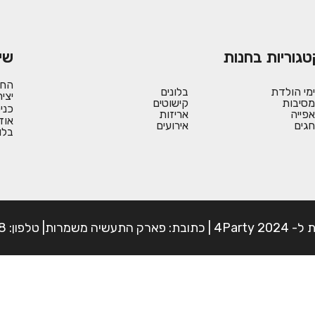
טגוריות בחנות
שי
החש
ימי הולדת
בלונים
יצי
מסיבות
קישוטים
כני
אפייה
אריזות
אוד
חגים
אירועים
בלו
פון: 054-7225898