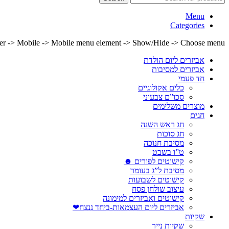
Menu
Categories
lder -> Mobile -> Mobile menu element -> Show/Hide -> Choose menu
אביזרים ליום הולדת
אביזרים למסיבות
חד פעמי
כלים אקולוגיים
סכו”ם צבעוני
מוצרים משלימים
חגים
חג ראש השנה
חג סוכות
מסיבת חנוכה
ט”ו בשבט
קישוטים לפורים ☻
מסיבת ל”ג בעומר
קישוטים לשבועות
עיצוב שולחן פסח
קישוטים ואביזרים למימונה
אביזרים ליום העצמאות-ביחד ננצח❤
שקיות
שקיות נייר