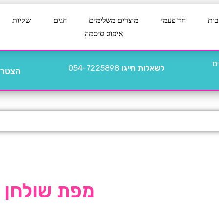
בות
חד פעמי
מוצרים משלימים
חגים
שקיות
איפוס סיסמה
לשאלות חייגו
054-7225898
הצטרפו
מפת שולחן HB ורוד זהב מטאלי