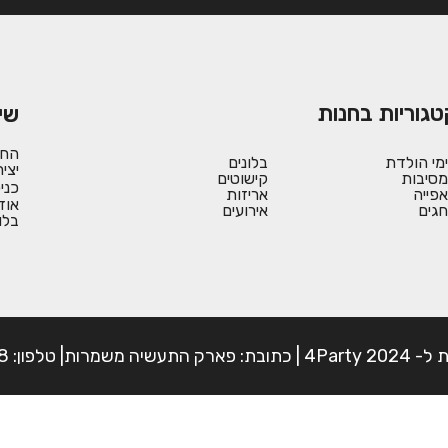
טגוריות בחנות
שי
החש
ימי הולדת
בלונים
יצי
מסיבות
קישוטים
כני
אפייה
אריזות
אוד
חגים
אירועים
בלו
פון: 054-7225898