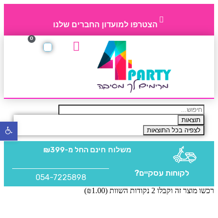
הצטרפו למועדון החברים שלנו
0
הרשימה שלי
תקנון חברי מועדון
החברים של 4party
איפוס סיסמה
מוצרים משלימים
תוצאות
פתח
לצפיה בכל התוצאות
סרגל
נגישו
משלוח חינם
החל מ-₪399
לקוחות עסקיים?
054-7225898
רכשו מוצר זה וקבלו 2 נקודות השוות (
1.00
₪
)