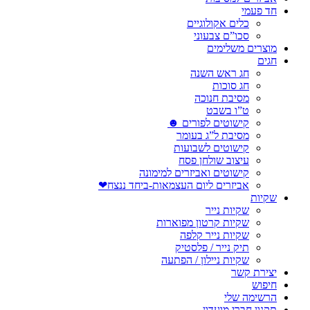
חד פעמי
כלים אקולוגיים
סכו”ם צבעוני
מוצרים משלימים
חגים
חג ראש השנה
חג סוכות
מסיבת חנוכה
ט”ו בשבט
קישוטים לפורים ☻
מסיבת ל”ג בעומר
קישוטים לשבועות
עיצוב שולחן פסח
קישוטים ואביזרים למימונה
אביזרים ליום העצמאות-ביחד ננצח❤
שקיות
שקיות נייר
שקיות קרטון מפוארות
שקיות נייר קלפה
תיק נייר / פלסטיק
שקיות ניילון / הפתעה
יצירת קשר
חיפוש
הרשימה שלי
תקנון חברי מועדון