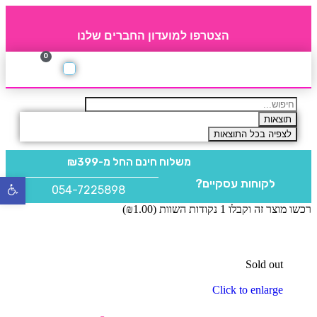
הצטרפו למועדון החברים שלנו
0
תקנון חברי מועדון
החברים של 4party
מוצרים משלימים
תוצאות
לצפיה בכל התוצאות
משלוח חינם
החל מ-₪399
לקוחות עסקיים?
פתח
054-7225898
סרגל
רכשו מוצר זה וקבלו 1 נקודות השוות (
1.00
₪
)
נגישו
Sold out
Click to enlarge