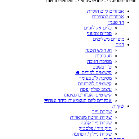
menu element -> Show/Hide -> Choose menu
אביזרים ליום הולדת
אביזרים למסיבות
חד פעמי
כלים אקולוגיים
סכו”ם צבעוני
מוצרים משלימים
חגים
חג ראש השנה
חג סוכות
מסיבת חנוכה
ט”ו בשבט
קישוטים לפורים ☻
מסיבת ל”ג בעומר
קישוטים לשבועות
עיצוב שולחן פסח
קישוטים ואביזרים למימונה
אביזרים ליום העצמאות-ביחד ננצח❤
שקיות
שקיות נייר
שקיות קרטון מפוארות
שקיות נייר קלפה
תיק נייר / פלסטיק
שקיות ניילון / הפתעה