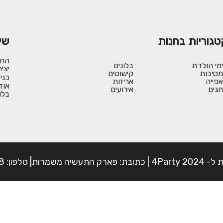
טגוריות בחנות
שי
החש
ימי הולדת
בלונים
יצי
מסיבות
קישוטים
כני
אפייה
אריזות
אוד
חגים
אירועים
בלו
פון: 054-7225898