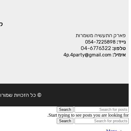
ק
פארק התעשיה משמרות
נייד:
054-7225898
טלפון:
04-6776322
אימיל:
4p.4party@gmail.com
© כל הזכויות שמורות ל- 4Party 2024 | כתובת: פארק התעשיה משמרות| טל
Search
Start typing to see posts you are looking for.
Search