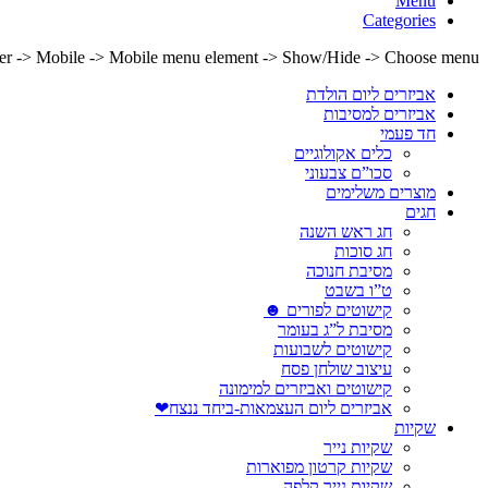
Menu
Categories
lder -> Mobile -> Mobile menu element -> Show/Hide -> Choose menu
אביזרים ליום הולדת
אביזרים למסיבות
חד פעמי
כלים אקולוגיים
סכו”ם צבעוני
מוצרים משלימים
חגים
חג ראש השנה
חג סוכות
מסיבת חנוכה
ט”ו בשבט
קישוטים לפורים ☻
מסיבת ל”ג בעומר
קישוטים לשבועות
עיצוב שולחן פסח
קישוטים ואביזרים למימונה
אביזרים ליום העצמאות-ביחד ננצח❤
שקיות
שקיות נייר
שקיות קרטון מפוארות
שקיות נייר קלפה