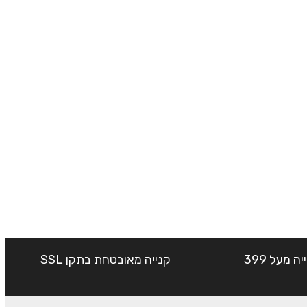
שליח עד הבית חינם בקנייה מעל 399
קנייה מאובטחת בתקן SSL