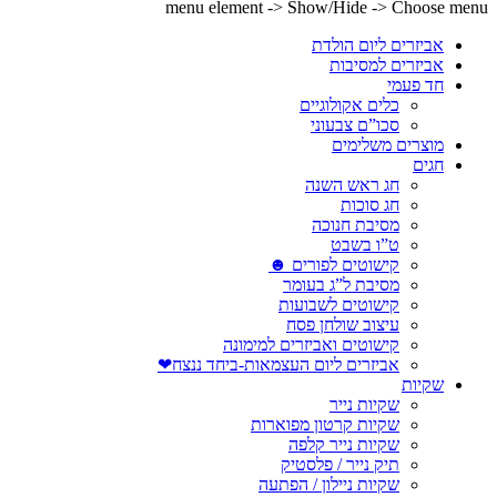
menu element -> Show/Hide -> Choose menu
אביזרים ליום הולדת
אביזרים למסיבות
חד פעמי
כלים אקולוגיים
סכו”ם צבעוני
מוצרים משלימים
חגים
חג ראש השנה
חג סוכות
מסיבת חנוכה
ט”ו בשבט
קישוטים לפורים ☻
מסיבת ל”ג בעומר
קישוטים לשבועות
עיצוב שולחן פסח
קישוטים ואביזרים למימונה
אביזרים ליום העצמאות-ביחד ננצח❤
שקיות
שקיות נייר
שקיות קרטון מפוארות
שקיות נייר קלפה
תיק נייר / פלסטיק
שקיות ניילון / הפתעה