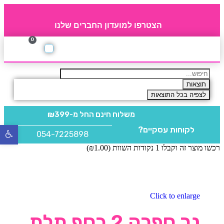
הצטרפו למועדון החברים שלנו
0
תקנון חברי מועדון
החברים של 4party
מוצרים משלימים
תוצאות
לצפיה בכל התוצאות
משלוח חינם
החל מ-₪399
לקוחות עסקיים?
פתח
054-7225898
סרגל
רכשו מוצר זה וקבלו 1 נקודות השוות (
1.00
₪
)
נגישו
Click to enlarge
נר ספרה 2 כסף תלת