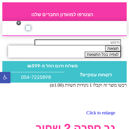
הצטרפו למועדון החברים שלנו
0
תקנון חברי מועדון
החברים של 4party
מוצרים משלימים
תוצאות
לצפיה בכל התוצאות
משלוח חינם
החל מ-₪399
לקוחות עסקיים?
פתח
054-7225898
סרגל
רכשו מוצר זה וקבלו 1 נקודות השוות (
1.00
₪
)
נגישו
Click to enlarge
נר ספרה 2 שחור