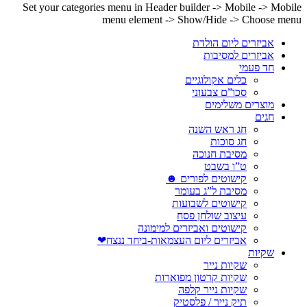
Set your categories menu in Header builder -> Mobile -> Mobile
menu element -> Show/Hide -> Choose menu
אביזרים ליום הולדת
אביזרים למסיבות
חד פעמי
כלים אקולוגיים
סכו”ם צבעוני
מוצרים משלימים
חגים
חג ראש השנה
חג סוכות
מסיבת חנוכה
ט”ו בשבט
קישוטים לפורים ☻
מסיבת ל”ג בעומר
קישוטים לשבועות
עיצוב שולחן פסח
קישוטים ואביזרים למימונה
אביזרים ליום העצמאות-ביחד ננצח❤
שקיות
שקיות נייר
שקיות קרטון מפוארות
שקיות נייר קלפה
תיק נייר / פלסטיק