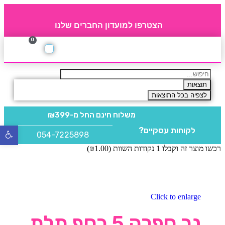
הצטרפו למועדון החברים שלנו
0
תקנון חברי מועדון
החברים של 4party
מוצרים משלימים
תוצאות
לצפיה בכל התוצאות
משלוח חינם
החל מ-₪399
לקוחות עסקיים?
פתח
054-7225898
סרגל
רכשו מוצר זה וקבלו 1 נקודות השוות (
1.00
₪
)
נגישו
Click to enlarge
נר ספרה 5 כסף תלת