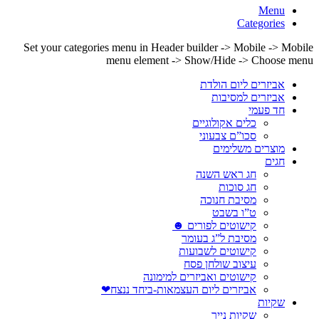
Menu
Categories
Set your categories menu in Header builder -> Mobile -> Mobile
menu element -> Show/Hide -> Choose menu
אביזרים ליום הולדת
אביזרים למסיבות
חד פעמי
כלים אקולוגיים
סכו”ם צבעוני
מוצרים משלימים
חגים
חג ראש השנה
חג סוכות
מסיבת חנוכה
ט”ו בשבט
קישוטים לפורים ☻
מסיבת ל”ג בעומר
קישוטים לשבועות
עיצוב שולחן פסח
קישוטים ואביזרים למימונה
אביזרים ליום העצמאות-ביחד ננצח❤
שקיות
שקיות נייר