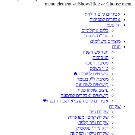
menu element -> Show/Hide -> Choose menu
אביזרים ליום הולדת
אביזרים למסיבות
חד פעמי
כלים אקולוגיים
סכו”ם צבעוני
מוצרים משלימים
חגים
חג ראש השנה
חג סוכות
מסיבת חנוכה
ט”ו בשבט
קישוטים לפורים ☻
מסיבת ל”ג בעומר
קישוטים לשבועות
עיצוב שולחן פסח
קישוטים ואביזרים למימונה
אביזרים ליום העצמאות-ביחד ננצח❤
שקיות
שקיות נייר
שקיות קרטון מפוארות
שקיות נייר קלפה
תיק נייר / פלסטיק
שקיות ניילון / הפתעה