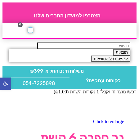
הצטרפו למועדון החברים שלנו
0
תקנון חברי מועדון
החברים של 4party
מוצרים משלימים
תוצאות
לצפיה בכל התוצאות
משלוח חינם
החל מ-₪399
לקוחות עסקיים?
פתח
054-7225898
סרגל
רכשו מוצר זה וקבלו 1 נקודות השוות (
1.00
₪
)
נגישו
Click to enlarge
נר ספרה 6 קשת