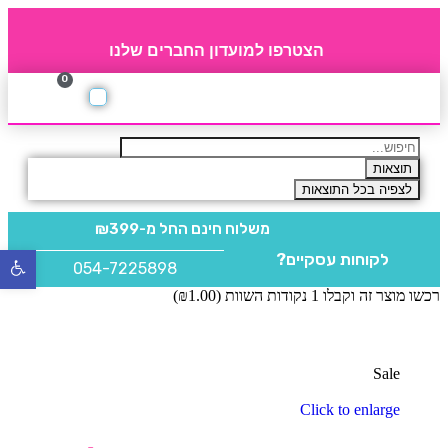
הצטרפו למועדון החברים שלנו
0
תקנון חברי מועדון
החברים של 4party
מוצרים משלימים
תוצאות
לצפיה בכל התוצאות
משלוח חינם
החל מ-₪399
לקוחות עסקיים?
פתח
054-7225898
סרגל
רכשו מוצר זה וקבלו 1 נקודות השוות (
1.00
₪
)
נגישו
Sale
Click to enlarge