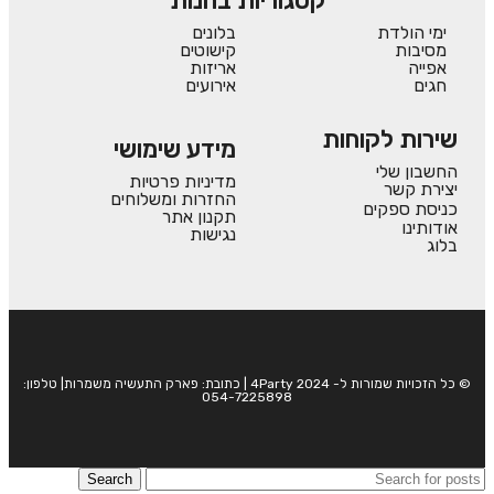
קטגוריות בחנות
ימי הולדת
בלונים
מסיבות
קישוטים
אפייה
אריזות
חגים
אירועים
שירות לקוחות
מידע שימושי
החשבון שלי
מדיניות פרטיות
יצירת קשר
החזרות ומשלוחים
כניסת ספקים
תקנון אתר
אודותינו
נגישות
בלוג
© כל הזכויות שמורות ל- 4Party 2024 | כתובת: פארק התעשיה משמרות| טלפון:
054-7225898
Search