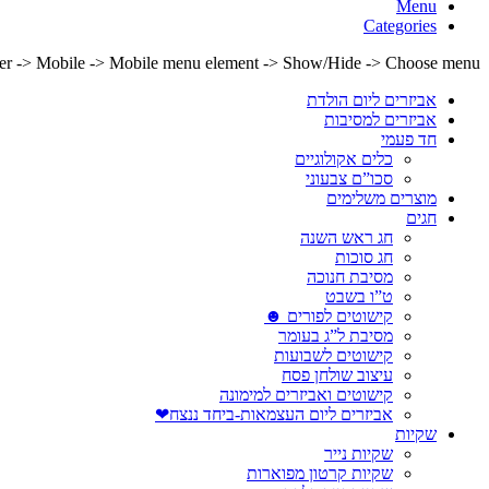
Menu
Categories
lder -> Mobile -> Mobile menu element -> Show/Hide -> Choose menu
אביזרים ליום הולדת
אביזרים למסיבות
חד פעמי
כלים אקולוגיים
סכו”ם צבעוני
מוצרים משלימים
חגים
חג ראש השנה
חג סוכות
מסיבת חנוכה
ט”ו בשבט
קישוטים לפורים ☻
מסיבת ל”ג בעומר
קישוטים לשבועות
עיצוב שולחן פסח
קישוטים ואביזרים למימונה
אביזרים ליום העצמאות-ביחד ננצח❤
שקיות
שקיות נייר
שקיות קרטון מפוארות