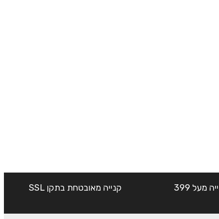
שליח עד הבית חינם בקנייה מעל 399
קנייה מאובטחת בתקן SSL