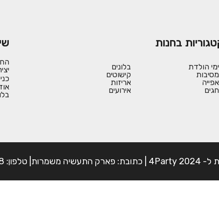
טגוריות בחנות
שי
החש
ימי הולדת
בלונים
יצי
מסיבות
קישוטים
כני
אפייה
אריזות
אוד
חגים
אירועים
בלו
פון: 054-7225898