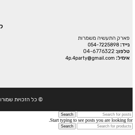
ק
פארק התעשיה משמרות
נייד:
054-7225898
טלפון:
04-6776322
אימיל:
4p.4party@gmail.com
© כל הזכויות שמורות ל- 4Party 2024 | כתובת: פארק התעשיה משמרות| טל
Search
Start typing to see posts you are looking for.
Search