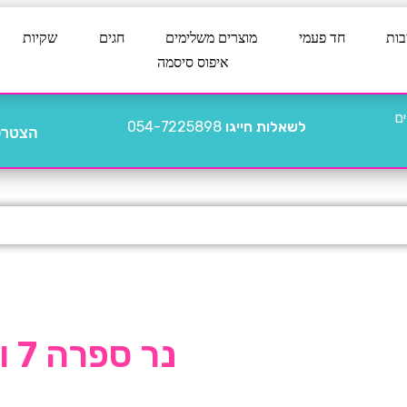
בות
חד פעמי
מוצרים משלימים
חגים
שקיות
איפוס סיסמה
לשאלות חייגו
054-7225898
הצטרפו
נר ספרה 7 ורוד תלת מימד