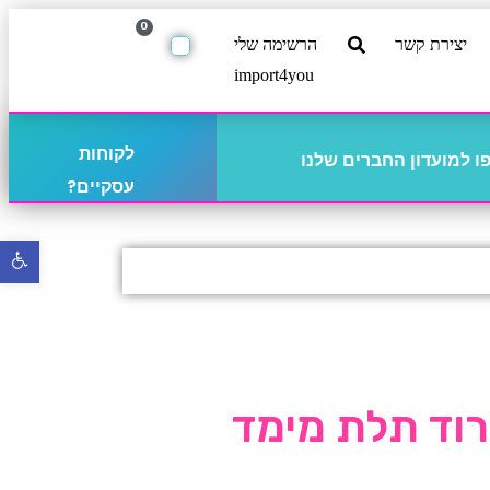
0
יצירת קשר
הרשימה שלי
import4you
לקוחות
 למועדון החברים שלנו
עסקיים?
פתח
סרגל
נגישו