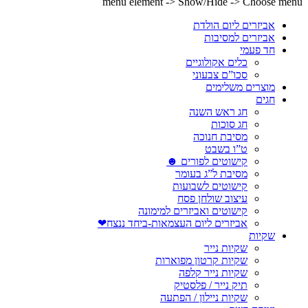
menu element -> Show/Hide -> Choose menu
אביזרים ליום הולדת
אביזרים למסיבות
חד פעמי
כלים אקולוגיים
סכו”ם צבעוני
מוצרים משלימים
חגים
חג ראש השנה
חג סוכות
מסיבת חנוכה
ט”ו בשבט
קישוטים לפורים ☻
מסיבת ל”ג בעומר
קישוטים לשבועות
עיצוב שולחן פסח
קישוטים ואביזרים למימונה
אביזרים ליום העצמאות-ביחד ננצח❤
שקיות
שקיות נייר
שקיות קרטון מפוארות
שקיות נייר קלפה
תיק נייר / פלסטיק
שקיות ניילון / הפתעה