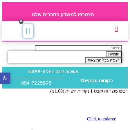
הצטרפו למועדון החברים שלנו
0
תקנון חברי מועדון
החברים של 4party
מוצרים משלימים
תוצאות
לצפיה בכל התוצאות
משלוח חינם
החל מ-₪399
פתח
לקוחות עסקיים?
סרגל
054-7225898
נגישו
רכשו מוצר זה וקבלו 1 נקודות השוות (
1.00
₪
)
Click to enlarge