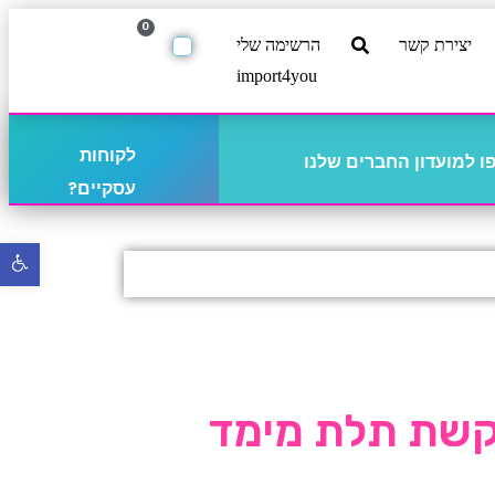
0
יצירת קשר
הרשימה שלי
import4you
לקוחות
 למועדון החברים שלנו
עסקיים?
פתח
סרגל
נגישו