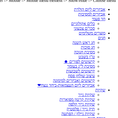
lder -> Mobile -> Mobile menu element -> Show/Hide -> Choose menu
אביזרים ליום הולדת
אביזרים למסיבות
חד פעמי
כלים אקולוגיים
סכו”ם צבעוני
מוצרים משלימים
חגים
חג ראש השנה
חג סוכות
מסיבת חנוכה
ט”ו בשבט
קישוטים לפורים ☻
מסיבת ל”ג בעומר
קישוטים לשבועות
עיצוב שולחן פסח
קישוטים ואביזרים למימונה
אביזרים ליום העצמאות-ביחד ננצח❤
שקיות
שקיות נייר
שקיות קרטון מפוארות
שקיות נייר קלפה
תיק נייר / פלסטיק
שקיות ניילון / הפתעה