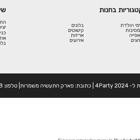
טגוריות בחנות
שי
החש
ימי הולדת
בלונים
יצי
מסיבות
קישוטים
כני
אפייה
אריזות
אוד
חגים
אירועים
בלו
פון: 054-7225898