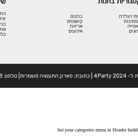
טגוריות בחנות
שי
החש
ימי הולדת
בלונים
יצי
מסיבות
קישוטים
כני
אפייה
אריזות
אוד
חגים
אירועים
בלו
פון: 054-7225898
Set your categories menu in Header bui