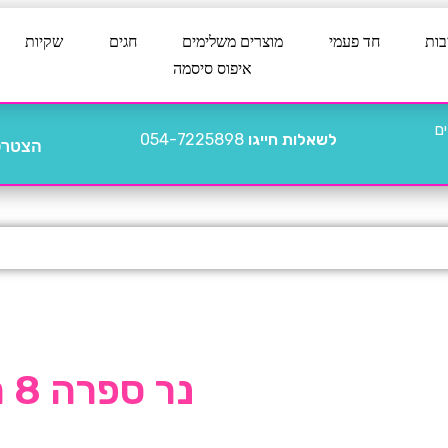
בות
חד פעמי
מוצרים משלימים
חגים
שקיות
איפוס סיסמה
לשאלות חייגו
054-7225898
הצטרפו
נר ספרה 8 רוז גולד תלת מימד