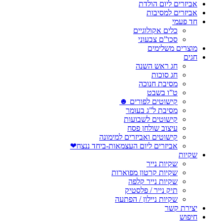
אביזרים ליום הולדת
אביזרים למסיבות
חד פעמי
כלים אקולוגיים
סכו”ם צבעוני
מוצרים משלימים
חגים
חג ראש השנה
חג סוכות
מסיבת חנוכה
ט”ו בשבט
קישוטים לפורים ☻
מסיבת ל”ג בעומר
קישוטים לשבועות
עיצוב שולחן פסח
קישוטים ואביזרים למימונה
אביזרים ליום העצמאות-ביחד ננצח❤
שקיות
שקיות נייר
שקיות קרטון מפוארות
שקיות נייר קלפה
תיק נייר / פלסטיק
שקיות ניילון / הפתעה
יצירת קשר
חיפוש