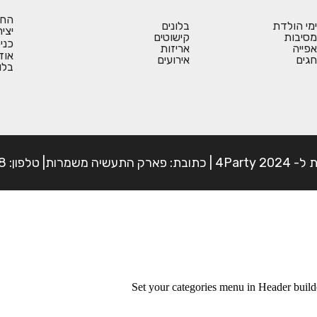
החש
ימי הולדת
בלונים
יצי
מסיבות
קישוטים
כני
אפייה
אריזות
אוד
חגים
אירועים
בלו
פון: 054-7225898
Set your categories menu in Header bui