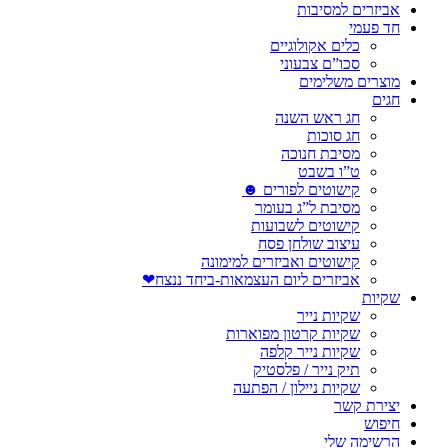
אביזרים למסיבות
חד פעמי
כלים אקולוגיים
סכו”ם צבעוני
מוצרים משלימים
חגים
חג ראש השנה
חג סוכות
מסיבת חנוכה
ט”ו בשבט
קישוטים לפורים ☻
מסיבת ל”ג בעומר
קישוטים לשבועות
עיצוב שולחן פסח
קישוטים ואביזרים למימונה
אביזרים ליום העצמאות-ביחד ננצח❤
שקיות
שקיות נייר
שקיות קרטון מפוארות
שקיות נייר קלפה
תיק נייר / פלסטיק
שקיות ניילון / הפתעה
יצירת קשר
חיפוש
הרשימה שלי