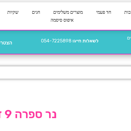
בות
חד פעמי
מוצרים משלימים
חגים
שקיות
איפוס סיסמה
לשאלות חייגו
054-7225898
הצטרפו
נר ספרה 9 זהב תלת מימד גדול