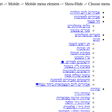
lder -> Mobile -> Mobile menu element -> Show/Hide -> Choose menu
אביזרים ליום הולדת
אביזרים למסיבות
חד פעמי
כלים אקולוגיים
סכו”ם צבעוני
מוצרים משלימים
חגים
חג ראש השנה
חג סוכות
מסיבת חנוכה
ט”ו בשבט
קישוטים לפורים ☻
מסיבת ל”ג בעומר
קישוטים לשבועות
עיצוב שולחן פסח
קישוטים ואביזרים למימונה
אביזרים ליום העצמאות-ביחד ננצח❤
שקיות
שקיות נייר
שקיות קרטון מפוארות
שקיות נייר קלפה
תיק נייר / פלסטיק
שקיות ניילון / הפתעה