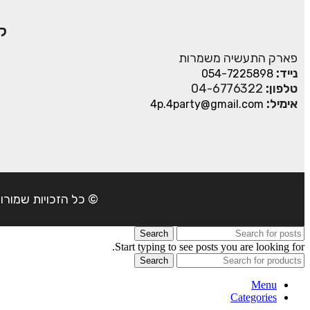
ק
פארק התעשיה משמרות
נייד:
054-7225898
טלפון:
04-6776322
אימיל:
4p.4party@gmail.com
© כל הזכויות שמורות ל- 4Party 2024 | כתובת: פארק התעשיה משמרות| טל
Search
Start typing to see posts you are looking for.
Search
Menu
Categories