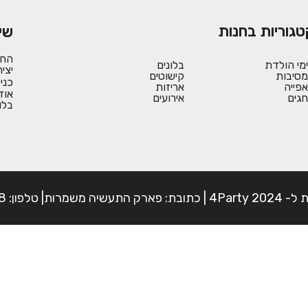
טגוריות בחנות
שי
החש
ימי הולדת
בלונים
יצי
מסיבות
קישוטים
כני
אפייה
אריזות
אוד
חגים
אירועים
בלו
פון: 054-7225898