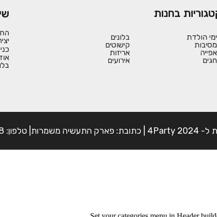
טגוריות בחנות
שי
החש
ימי הולדת
בלונים
יצי
מסיבות
קישוטים
כני
אפייה
אריזות
אוד
חגים
אירועים
בלו
פון: 054-7225898
Set your categories menu in Header bui