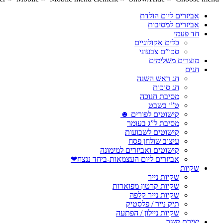
אביזרים ליום הולדת
אביזרים למסיבות
חד פעמי
כלים אקולוגיים
סכו”ם צבעוני
מוצרים משלימים
חגים
חג ראש השנה
חג סוכות
מסיבת חנוכה
ט”ו בשבט
קישוטים לפורים ☻
מסיבת ל”ג בעומר
קישוטים לשבועות
עיצוב שולחן פסח
קישוטים ואביזרים למימונה
אביזרים ליום העצמאות-ביחד ננצח❤
שקיות
שקיות נייר
שקיות קרטון מפוארות
שקיות נייר קלפה
תיק נייר / פלסטיק
שקיות ניילון / הפתעה
יצירת קשר