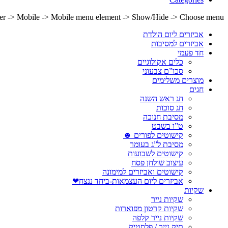
lder -> Mobile -> Mobile menu element -> Show/Hide -> Choose menu
אביזרים ליום הולדת
אביזרים למסיבות
חד פעמי
כלים אקולוגיים
סכו”ם צבעוני
מוצרים משלימים
חגים
חג ראש השנה
חג סוכות
מסיבת חנוכה
ט”ו בשבט
קישוטים לפורים ☻
מסיבת ל”ג בעומר
קישוטים לשבועות
עיצוב שולחן פסח
קישוטים ואביזרים למימונה
אביזרים ליום העצמאות-ביחד ננצח❤
שקיות
שקיות נייר
שקיות קרטון מפוארות
שקיות נייר קלפה
תיק נייר / פלסטיק