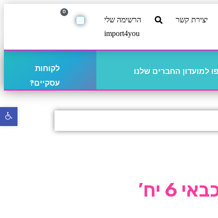
0
יצירת קשר
הרשימה שלי
import4you
לקוחות
 למועדון החברים שלנו
עסקיים?
פתח
סרגל
נגישו
 6 יח’