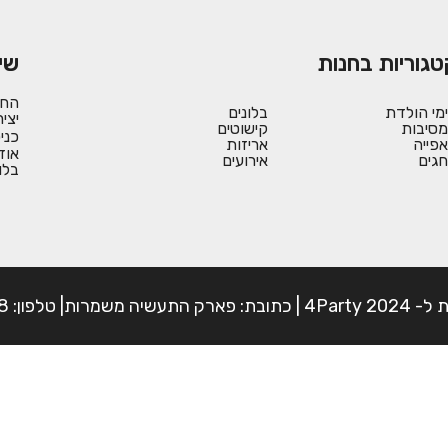
טגוריות בחנות
שי
החש
ימי הולדת
בלונים
יצי
מסיבות
קישוטים
כני
אפייה
אריזות
אוד
חגים
אירועים
בלו
פון: 054-7225898