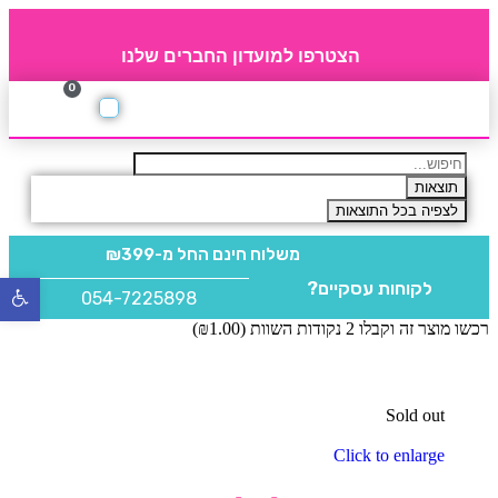
הצטרפו למועדון החברים שלנו
0
תקנון חברי מועדון
החברים של 4party
מוצרים משלימים
תוצאות
לצפיה בכל התוצאות
משלוח חינם
החל מ-₪399
לקוחות עסקיים?
פתח
054-7225898
סרגל
רכשו מוצר זה וקבלו 2 נקודות השוות (
1.00
₪
)
נגישו
Sold out
Click to enlarge