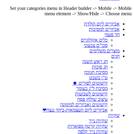
Set your categories menu in Header builder -> Mobile -> Mobile
menu element -> Show/Hide -> Choose menu
אביזרים ליום הולדת
אביזרים למסיבות
חד פעמי
כלים אקולוגיים
סכו”ם צבעוני
מוצרים משלימים
חגים
חג ראש השנה
חג סוכות
מסיבת חנוכה
ט”ו בשבט
קישוטים לפורים ☻
מסיבת ל”ג בעומר
קישוטים לשבועות
עיצוב שולחן פסח
קישוטים ואביזרים למימונה
אביזרים ליום העצמאות-ביחד ננצח❤
שקיות
שקיות נייר
שקיות קרטון מפוארות
שקיות נייר קלפה