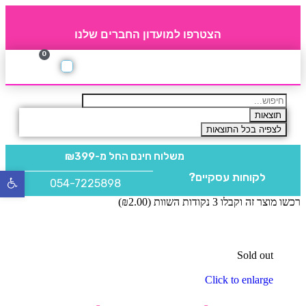
הצטרפו למועדון החברים שלנו
0
תקנון חברי מועדון
החברים של 4party
מוצרים משלימים
תוצאות
לצפיה בכל התוצאות
משלוח חינם
החל מ-₪399
לקוחות עסקיים?
פתח
054-7225898
סרגל
רכשו מוצר זה וקבלו 3 נקודות השוות (
2.00
₪
)
נגישו
Sold out
Click to enlarge