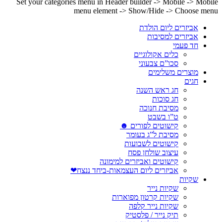
Set your categories menu in Header builder -> Mobile -> Mobile
menu element -> Show/Hide -> Choose menu
אביזרים ליום הולדת
אביזרים למסיבות
חד פעמי
כלים אקולוגיים
סכו”ם צבעוני
מוצרים משלימים
חגים
חג ראש השנה
חג סוכות
מסיבת חנוכה
ט”ו בשבט
קישוטים לפורים ☻
מסיבת ל”ג בעומר
קישוטים לשבועות
עיצוב שולחן פסח
קישוטים ואביזרים למימונה
אביזרים ליום העצמאות-ביחד ננצח❤
שקיות
שקיות נייר
שקיות קרטון מפוארות
שקיות נייר קלפה
תיק נייר / פלסטיק