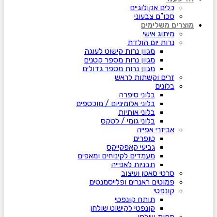
כלים אקולוגיים
סכו”ם צבעוני
מוצרים משלימים
מיתוג אישי
נרות יום הולדת
מגוון נרות קישוט לעוגה
מגוון נרות מספר קטנים
מגוון נרות מספר גדולים
זרים וקשתות לראש
בלונים
בלוני סיפרה
בלוני אלומיניום / מוכספים
בלוני אותיות
בלוני גומי / לטקס
אביזרי אפייה
טופרים
גביעי קאפקייקס
מעמדים לקינוחים ומאפים
תבניות לאפייה
סרטי סאטן ועיצוב
פמוטים ראנרים ופלייסמנטים
קונפטי
תותח קונפטי
קונפטי לקישוט שולחן
מפות שולחן