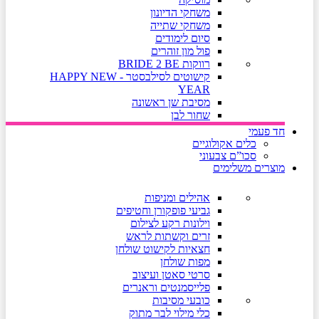
משחקי הדיונון
משחקי שתייה
סיום לימודים
פול מון זוהרים
רווקות BRIDE 2 BE
קישוטים לסילבסטר - HAPPY NEW
YEAR
מסיבת שן ראשונה
שחור לבן
חד פעמי
כלים אקולוגיים
סכו”ם צבעוני
מוצרים משלימים
אהילים ומניפות
גביעי פופקורן וחטיפים
וילונות רקע לצילום
זרים וקשתות לראש
חצאיות לקישוט שולחן
מפות שולחן
סרטי סאטן ועיצוב
פלייסמנטים וראנרים
כובעי מסיבות
כלי מילוי לבר מתוק