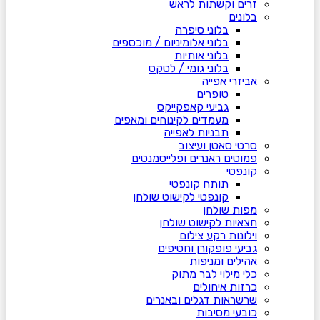
זרים וקשתות לראש
בלונים
בלוני סיפרה
בלוני אלומיניום / מוכספים
בלוני אותיות
בלוני גומי / לטקס
אביזרי אפייה
טופרים
גביעי קאפקייקס
מעמדים לקינוחים ומאפים
תבניות לאפייה
סרטי סאטן ועיצוב
פמוטים ראנרים ופלייסמנטים
קונפטי
תותח קונפטי
קונפטי לקישוט שולחן
מפות שולחן
חצאיות לקישוט שולחן
וילונות רקע צילום
גביעי פופקורן וחטיפים
אהילים ומניפות
כלי מילוי לבר מתוק
כרזות איחולים
שרשראות דגלים ובאנרים
כובעי מסיבות