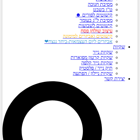
מסיבת חנוכה
ט”ו בשבט
קישוטים לפורים ☻
מסיבת ל”ג בעומר
קישוטים לשבועות
עיצוב שולחן פסח
קישוטים ואביזרים למימונה
אביזרים ליום העצמאות-ביחד ננצח❤
שקיות
שקיות נייר
שקיות קרטון מפוארות
שקיות נייר קלפה
תיק נייר / פלסטיק
שקיות ניילון / הפתעה
יצירת קשר