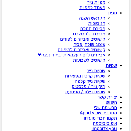
מפיות נייר
מעמד למפיות
חגים
חג ראש השנה
חג סוכות
מסיבת חנוכה
מסיבת ט”ו בשבט
קישוטים ואביזרים לפורים
עיצוב שולחן פסח
קישוטים ואביזרים למימונה
אביזרים ליום העצמאות-ביחד ננצח❤
קישוטים לשבועות
שקיות
שקיות נייר
שקיות קרטון מפוארות
שקיות נייר קלפה
תיק נייר / פלסטיק
שקיות ניילון / הפתעה
יצירת קשר
חיפוש
הרשימה שלי
החברים של 4party
תקנון חברי מועדון
איפוס סיסמה
import4you