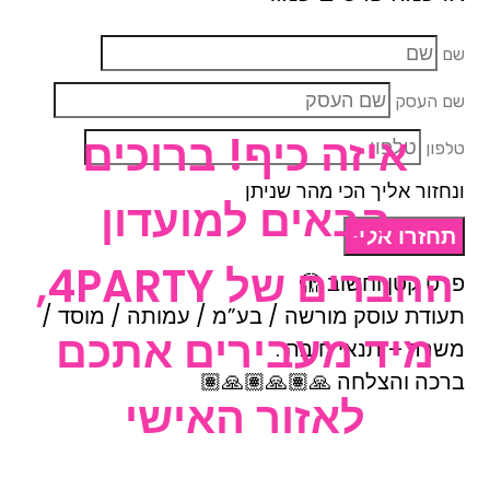
שם
שם העסק
איזה כיף! ברוכים
טלפון
ונחזור אליך הכי מהר שניתן
הבאים למועדון
תחזרו אליי
החברים של 4PARTY,
פרט קטן וחשוב 🫣
תעודת עוסק מורשה / בע”מ / עמותה / מוסד /
מיד מעבירים אתכם
משרד – תנאי חובה .
ברכה והצלחה 🙏🏽🙏🏽🙏🏽
לאזור האישי