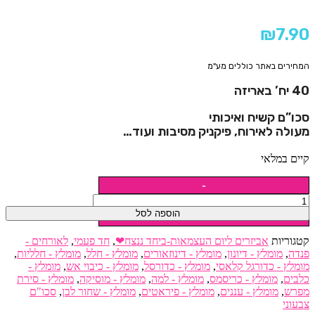
₪
7.90
המחירים באתר כוללים מע"מ
40 יח’ באריזה
סכו”ם קשיח ואיכותי
מעולה לאירוח, פיקניק מסיבות ועוד…
קיים במלאי
כמות
של
סכינים
הוספה לסל
פלסטיק
קשיחות
קטגוריות
אביזרים ליום העצמאות-ביחד ננצח❤
,
חד פעמי
,
לאורחים -
לבנות
פנדה
,
מומלץ - דיונון
,
מומלץ - דינוזאורים
,
מומלץ - חלל
,
מומלץ - חלליות
,
40
מומלץ - כדורגל קלאסי
,
מומלץ - כדורסל
,
מומלץ - כיבוי אש
,
מומלץ -
יח'
כלבים
,
מומלץ - כריסמס
,
מומלץ - למה
,
מומלץ - מוסיקה
,
מומלץ - סירת
מפרש
,
מומלץ - עננים
,
מומלץ - פיראטים
,
מומלץ - שחור לבן
,
סכו"ם
צבעוני