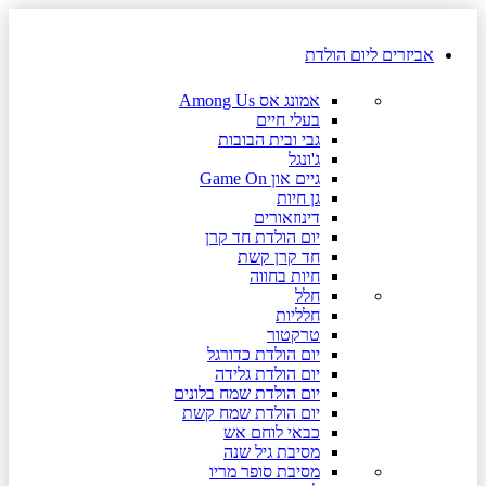
אביזרים ליום הולדת
אמונג אס Among Us
בעלי חיים
גבי ובית הבובות
ג'ונגל
גיים און Game On
גן חיות
דינוזאורים
יום הולדת חד קרן
חד קרן קשת
חיות בחווה
חלל
חלליות
טרקטור
יום הולדת כדורגל
יום הולדת גלידה
יום הולדת שמח בלונים
יום הולדת שמח קשת
כבאי לוחם אש
מסיבת גיל שנה
מסיבת סופר מריו