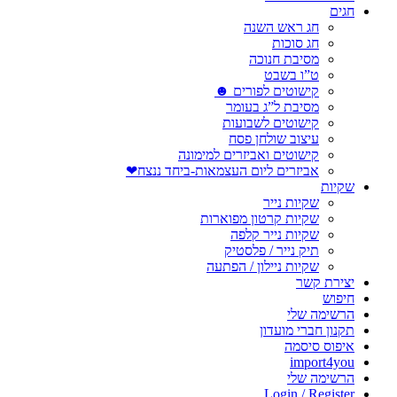
חגים
חג ראש השנה
חג סוכות
מסיבת חנוכה
ט”ו בשבט
קישוטים לפורים ☻
מסיבת ל”ג בעומר
קישוטים לשבועות
עיצוב שולחן פסח
קישוטים ואביזרים למימונה
אביזרים ליום העצמאות-ביחד ננצח❤
שקיות
שקיות נייר
שקיות קרטון מפוארות
שקיות נייר קלפה
תיק נייר / פלסטיק
שקיות ניילון / הפתעה
יצירת קשר
חיפוש
הרשימה שלי
תקנון חברי מועדון
איפוס סיסמה
import4you
הרשימה שלי
Login / Register