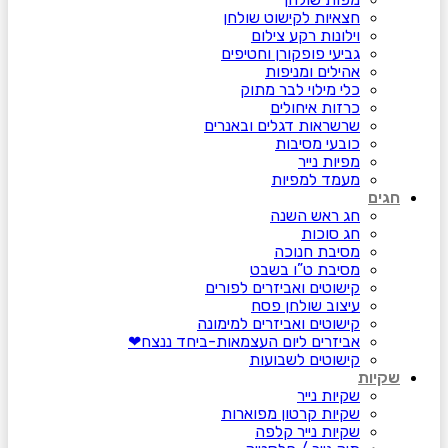
חצאיות לקישוט שולחן
וילונות רקע צילום
גביעי פופקורן וחטיפים
אהילים ומניפות
כלי מילוי לבר מתוק
כרזות איחולים
שרשראות דגלים ובאנרים
כובעי מסיבות
מפיות נייר
מעמד למפיות
חגים
חג ראש השנה
חג סוכות
מסיבת חנוכה
מסיבת ט”ו בשבט
קישוטים ואביזרים לפורים
עיצוב שולחן פסח
קישוטים ואביזרים למימונה
אביזרים ליום העצמאות-ביחד ננצח❤
קישוטים לשבועות
שקיות
שקיות נייר
שקיות קרטון מפוארות
שקיות נייר קלפה