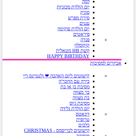
למה
יום הולדת מכוניות
סוניק
סירת מפרש
עננים
יום הולדת פוקימון
פיראטים
פנדה
קוקומלון
קשת HB מטאלית
HAPPY BIRTHDAY
אביזרים למסיבות
קישוטים ליום האהבה ❤ ולנטיינס דיי
בירה עם החבר'ה
מסיבת בן או בת
בר מצווה
בת מצווה
מסיבת גיוס
יום הולדת גלידה
דונאטס
טרופית
כלבים
קישוטים לכריסמס - CHRISTMAS
מוסיקה