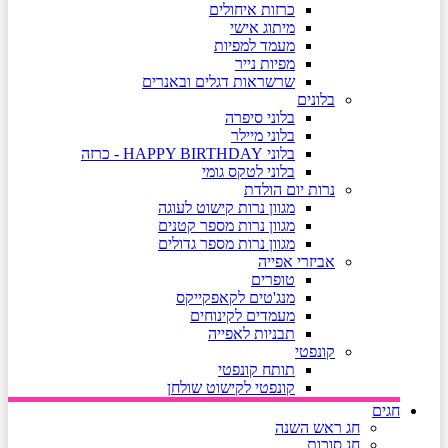
כרזות איחולים
מיתוג אישי
מעמד למפיות
מפיות נייר
שרשראות דגלים ובאנרים
בלונים
בלוני סיפרה
בלוני מיילר
בלוני HAPPY BIRTHDAY - כרזה
בלוני לטקס גומי
נרות יום הולדת
מגוון נרות קישוט לעוגה
מגוון נרות מספר קטנים
מגוון נרות מספר גדולים
אביזרי אפייה
טופרים
מנג'טים לקאפקייקס
מעמדים לקינוחים
תבניות לאפייה
קונפטי
תותח קונפטי
קונפטי לקישוט שולחן
חגים
חג ראש השנה
חג סוכות