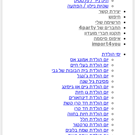
תיק נייר / פלסטיק
שקיות ניילון / הפתעה
יצירת קשר
חיפוש
הרשימה שלי
החברים של 4party
תקנון חברי מועדון
איפוס סיסמה
import4you
ימי הולדת
יום הולדת אמונג אס
יום הולדת בעלי חיים
יום הולדת בית הבובות של גבי
יום הולדת ג’ונגל
מסיבת גיל שנה
יום הולדת גיים און גיימינג
יום הולדת גן חיות
יום הולדת דינוזאורים
יום הולדת חד קרן קשת
יום הולדת חד קרן
יום הולדת חיות בחווה
יום הולדת חלל
יום הולדת טרקטור
יום הולדת שמח בלונים