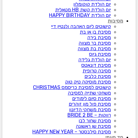
יום הולדת קוקומלון
יום הולדת קשת HB מטאלית
יום הולדת HAPPY BIRTHDAY
מסיבות
קישוטים ליום האהבה ולנטיין דיי
מסיבת בן או בת
מסיבת בירה
מסיבת בר מצווה
מסיבת בת מצווה
מסיבת גיוס
יום הולדת גלידה
מסיבת דונאטס
מסיבה טרופית
מסיבת כלבים
מסיבת מוסיקה טיק טוק
קישוטים למסיבת כריסמס CHRISTMAS
משחקי שתייה למסיבה
מסיבת סיום לימודים
מסיבת פול מון זוהרים
מסיבת משחקי הדיונון
רווקות – BRIDE 2 BE
מסיבת שחור לבן
מסיבת שן ראשונה
מסיבת סילבסטר – HAPPY NEW YEAR
חד פעמי