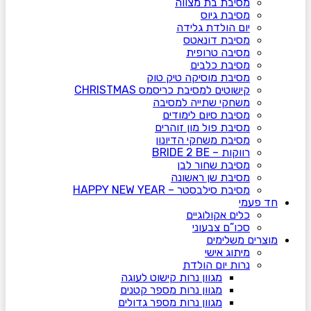
מסיבת בת מצווה
מסיבת גיוס
יום הולדת גלידה
מסיבת דונאטס
מסיבה טרופית
מסיבת כלבים
מסיבת מוסיקה טיק טוק
קישוטים למסיבת כריסמס CHRISTMAS
משחקי שתייה למסיבה
מסיבת סיום לימודים
מסיבת פול מון זוהרים
מסיבת משחקי הדיונון
רווקות – BRIDE 2 BE
מסיבת שחור לבן
מסיבת שן ראשונה
מסיבת סילבסטר – HAPPY NEW YEAR
חד פעמי
כלים אקולוגיים
סכו”ם צבעוני
מוצרים משלימים
מיתוג אישי
נרות יום הולדת
מגוון נרות קישוט לעוגה
מגוון נרות מספר קטנים
מגוון נרות מספר גדולים