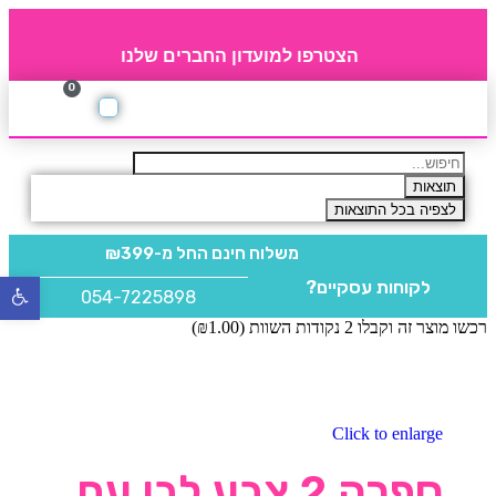
הצטרפו למועדון החברים שלנו
0
תקנון חברי מועדון
החברים של 4party
מוצרים משלימים
תוצאות
לצפיה בכל התוצאות
משלוח חינם
החל מ-₪399
לקוחות עסקיים?
פתח
054-7225898
סרגל
רכשו מוצר זה וקבלו 2 נקודות השוות (
1.00
₪
)
נגישו
Click to enlarge
ספרה 2 צבע לבן עם