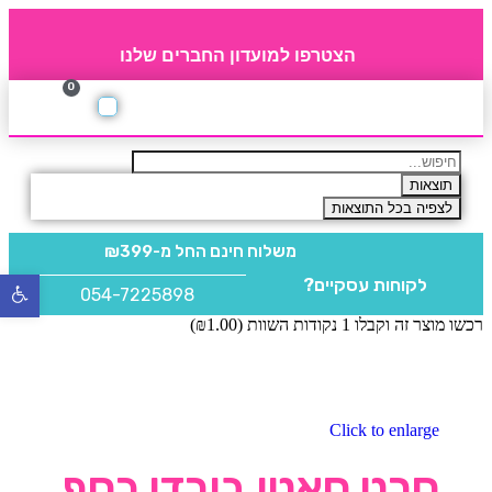
הצטרפו למועדון החברים שלנו
0
תקנון חברי מועדון
החברים של 4party
מוצרים משלימים
תוצאות
לצפיה בכל התוצאות
משלוח חינם
החל מ-₪399
לקוחות עסקיים?
פתח
054-7225898
סרגל
רכשו מוצר זה וקבלו 1 נקודות השוות (
1.00
₪
)
נגישו
Click to enlarge
סרט סאטן בורדו כסף