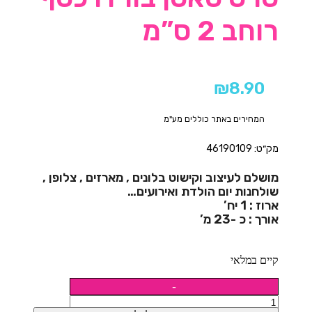
רוחב 2 ס”מ
₪
8.90
המחירים באתר כוללים מע"מ
מק״ט: 46190109
מושלם לעיצוב וקישוט בלונים , מארזים , צלופן ,
שולחנות יום הולדת ואירועים…
ארוז : 1 יח’
אורך : כ -23 מ’
קיים במלאי