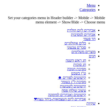
Menu
Categories
Set your categories menu in Header builder -> Mobile -> Mobile
menu element -> Show/Hide -> Choose menu
אביזרים ליום הולדת
אביזרים למסיבות
חד פעמי
כלים אקולוגיים
סכו”ם צבעוני
מוצרים משלימים
חגים
חג ראש השנה
חג סוכות
מסיבת חנוכה
ט”ו בשבט
קישוטים לפורים ☻
מסיבת ל”ג בעומר
קישוטים לשבועות
עיצוב שולחן פסח
קישוטים ואביזרים למימונה
אביזרים ליום העצמאות-ביחד ננצח❤
שקיות