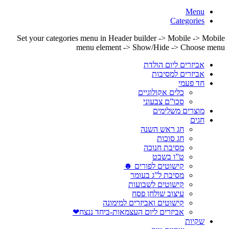
Menu
Categories
Set your categories menu in Header builder -> Mobile -> Mobile
menu element -> Show/Hide -> Choose menu
אביזרים ליום הולדת
אביזרים למסיבות
חד פעמי
כלים אקולוגיים
סכו”ם צבעוני
מוצרים משלימים
חגים
חג ראש השנה
חג סוכות
מסיבת חנוכה
ט”ו בשבט
קישוטים לפורים ☻
מסיבת ל”ג בעומר
קישוטים לשבועות
עיצוב שולחן פסח
קישוטים ואביזרים למימונה
אביזרים ליום העצמאות-ביחד ננצח❤
שקיות