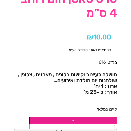
4 ס”מ
₪
10.00
המחירים באתר כוללים מע"מ
מק״ט: 616
מושלם לעיצוב וקישוט בלונים , מארזים , צלופן ,
שולחנות יום הולדת ואירועים…
ארוז : 1 יח’
אורך : כ -23 מ’
קיים במלאי