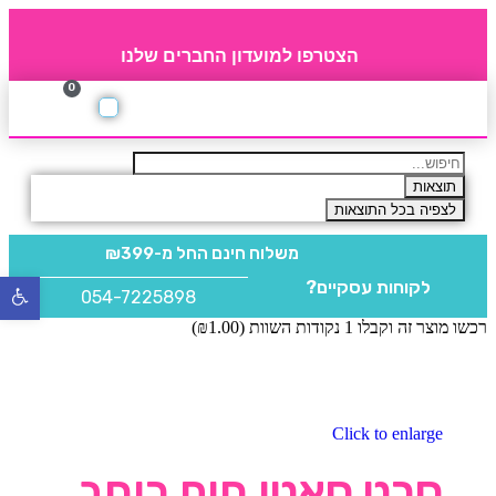
הצטרפו למועדון החברים שלנו
0
תקנון חברי מועדון
החברים של 4party
מוצרים משלימים
תוצאות
לצפיה בכל התוצאות
משלוח חינם
החל מ-₪399
לקוחות עסקיים?
פתח
054-7225898
סרגל
רכשו מוצר זה וקבלו 1 נקודות השוות (
1.00
₪
)
נגישו
Click to enlarge
סרט סאטן חום רוחב