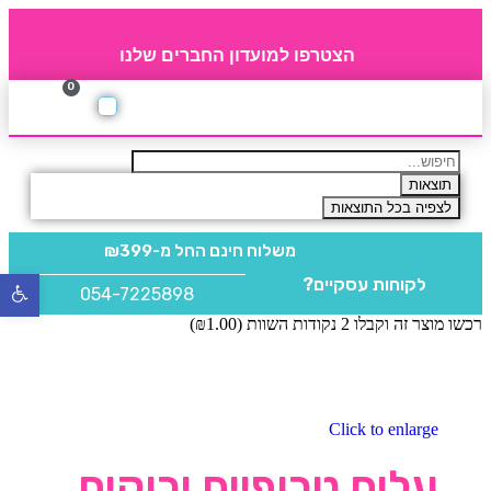
הצטרפו למועדון החברים שלנו
0
תקנון חברי מועדון
החברים של 4party
מוצרים משלימים
תוצאות
לצפיה בכל התוצאות
משלוח חינם
החל מ-₪399
לקוחות עסקיים?
פתח
054-7225898
סרגל
רכשו מוצר זה וקבלו 2 נקודות השוות (
1.00
₪
)
נגישו
Click to enlarge
עלים טרופיים ירוקים