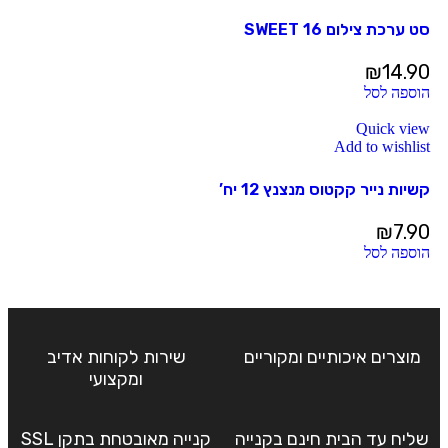
סט ערכת צילום SWEET 16
₪
14.90
הוספה לסל
Quick view
Add to wishlist
קשיות נייר קקטוס מנצנץ 12 יח’
₪
7.90
הוספה לסל
מוצרים איכותיים ומקוריים
שירות לקוחות אדיב
ומקצועי
שליח עד הבית חינם בקנייה
קנייה מאובטחת בתקן SSL