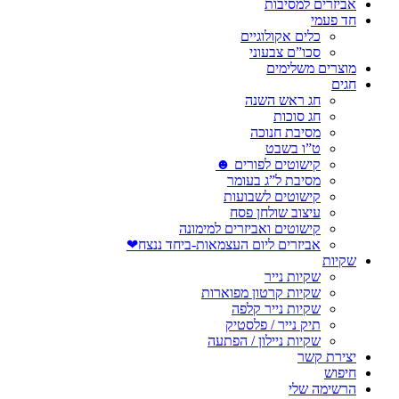
אביזרים למסיבות
חד פעמי
כלים אקולוגיים
סכו”ם צבעוני
מוצרים משלימים
חגים
חג ראש השנה
חג סוכות
מסיבת חנוכה
ט”ו בשבט
קישוטים לפורים ☻
מסיבת ל”ג בעומר
קישוטים לשבועות
עיצוב שולחן פסח
קישוטים ואביזרים למימונה
אביזרים ליום העצמאות-ביחד ננצח❤
שקיות
שקיות נייר
שקיות קרטון מפוארות
שקיות נייר קלפה
תיק נייר / פלסטיק
שקיות ניילון / הפתעה
יצירת קשר
חיפוש
הרשימה שלי