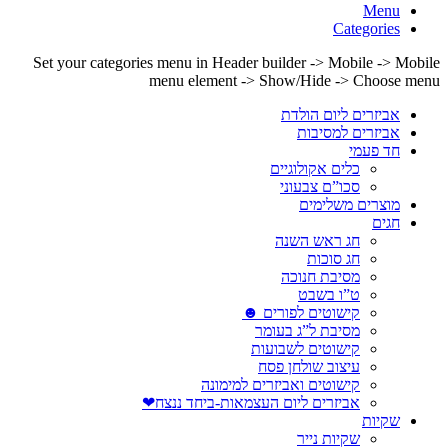
Menu
Categories
Set your categories menu in Header builder -> Mobile -> Mobile
menu element -> Show/Hide -> Choose menu
אביזרים ליום הולדת
אביזרים למסיבות
חד פעמי
כלים אקולוגיים
סכו”ם צבעוני
מוצרים משלימים
חגים
חג ראש השנה
חג סוכות
מסיבת חנוכה
ט”ו בשבט
קישוטים לפורים ☻
מסיבת ל”ג בעומר
קישוטים לשבועות
עיצוב שולחן פסח
קישוטים ואביזרים למימונה
אביזרים ליום העצמאות-ביחד ננצח❤
שקיות
שקיות נייר