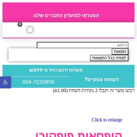
הצטרפו למועדון החברים שלנו
0
תקנון חברי מועדון
החברים של 4party
מוצרים משלימים
תוצאות
לצפיה בכל התוצאות
משלוח חינם
החל מ-₪399
לקוחות עסקיים?
פתח
054-7225898
סרגל
רכשו מוצר זה וקבלו 2 נקודות השוות (
1.00
₪
)
נגישו
Click to enlarge
קופסאות פופקורן