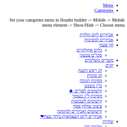
Menu
Categories
Set your categories menu in Header builder -> Mobile -> Mobile
menu element -> Show/Hide -> Choose menu
אביזרים ליום הולדת
אביזרים למסיבות
חד פעמי
כלים אקולוגיים
סכו”ם צבעוני
מוצרים משלימים
חגים
חג ראש השנה
חג סוכות
מסיבת חנוכה
ט”ו בשבט
קישוטים לפורים ☻
מסיבת ל”ג בעומר
קישוטים לשבועות
עיצוב שולחן פסח
קישוטים ואביזרים למימונה
אביזרים ליום העצמאות-ביחד ננצח❤
שקיות
שקיות נייר