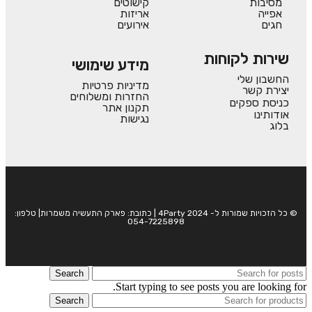
מסיבות
קישוטים
אפייה
אריזות
חגים
אירועים
שירות לקוחות
מידע שימושי
החשבון שלי
מדיניות פרטיות
יצירת קשר
החזרות ומשלוחים
כניסת ספקים
תקנון אתר
אודותינו
נגישות
בלוג
© כל הזכויות שמורות ל- 4Party 2024 | כתובת: פארק התעשיה משמרות| טלפון:
054-7225898
Search
Start typing to see posts you are looking for.
Search