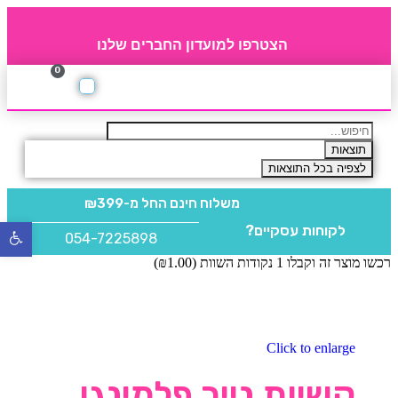
הצטרפו למועדון החברים שלנו
0
תקנון חברי מועדון
החברים של 4party
מוצרים משלימים
תוצאות
לצפיה בכל התוצאות
משלוח חינם
החל מ-₪399
לקוחות עסקיים?
פתח
054-7225898
סרגל
רכשו מוצר זה וקבלו 1 נקודות השוות (
1.00
₪
)
נגישו
Click to enlarge
קשיות נייר פלמינגו