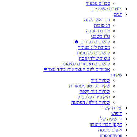
סכו”ם צבעוני
מוצרים משלימים
חגים
חג ראש השנה
חג סוכות
מסיבת חנוכה
ט”ו בשבט
קישוטים לפורים ☻
מסיבת ל”ג בעומר
קישוטים לשבועות
עיצוב שולחן פסח
קישוטים ואביזרים למימונה
אביזרים ליום העצמאות-ביחד ננצח❤
שקיות
שקיות נייר
שקיות קרטון מפוארות
שקיות נייר קלפה
תיק נייר / פלסטיק
שקיות ניילון / הפתעה
יצירת קשר
חיפוש
הרשימה שלי
תקנון חברי מועדון
איפוס סיסמה
import4you