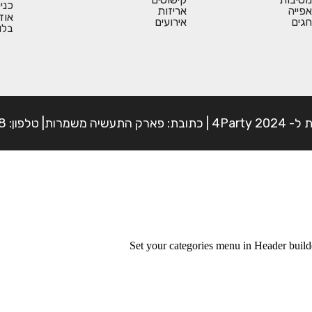
כני
אפייה
אריזות
אוד
חגים
אירועים
בלו
פון: 054-7225898
Set your categories menu in Header bui