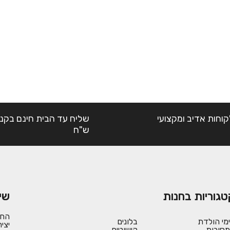
קוחות אדיב ומקצועי
ש"ח
טגוריות בחנות
שי
החש
ימי הולדת
בלונים
יצי
מסיבות
קישוטים