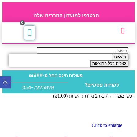
הצטרפו למועדון החברים שלנו
0
תקנון חברי מועדון
החברים של 4party
מוצרים משלימים
תוצאות
לצפיה בכל התוצאות
משלוח חינם
החל מ-₪399
פתח
לקוחות עסקיים?
סרגל
054-7225898
נגישו
רכשו מוצר זה וקבלו 2 נקודות השוות (
1.00
₪
)
Click to enlarge