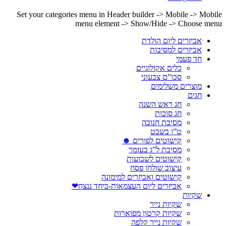
Set your categories menu in Header builder -> Mobile -> Mobile
menu element -> Show/Hide -> Choose menu
אביזרים ליום הולדת
אביזרים למסיבות
חד פעמי
כלים אקולוגיים
סכו”ם צבעוני
מוצרים משלימים
חגים
חג ראש השנה
חג סוכות
מסיבת חנוכה
ט”ו בשבט
קישוטים לפורים ☻
מסיבת ל”ג בעומר
קישוטים לשבועות
עיצוב שולחן פסח
קישוטים ואביזרים למימונה
אביזרים ליום העצמאות-ביחד ננצח❤
שקיות
שקיות נייר
שקיות קרטון מפוארות
שקיות נייר קלפה