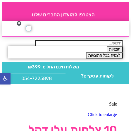
הצטרפו למועדון החברים שלנו
0
תקנון חברי מועדון
החברים של 4party
מוצרים משלימים
תוצאות
לצפיה בכל התוצאות
משלוח חינם
החל מ-₪399
לקוחות עסקיים?
פתח
054-7225898
סרגל
נגישו
Sale
Click to enlarge
10 צלחות עלי דקל