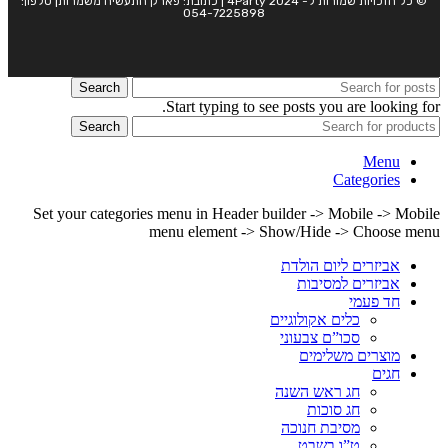
© כל הזכויות שמורות ל- 4Party 2024 | כתובת: פארק התעשיה משמרות| טלפון:
054-7225898
Search
Start typing to see posts you are looking for.
Search
Menu
Categories
Set your categories menu in Header builder -> Mobile -> Mobile
menu element -> Show/Hide -> Choose menu
אביזרים ליום הולדת
אביזרים למסיבות
חד פעמי
כלים אקולוגיים
סכו”ם צבעוני
מוצרים משלימים
חגים
חג ראש השנה
חג סוכות
מסיבת חנוכה
ט”ו בשבט