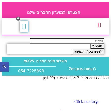
הצטרפו למועדון החברים שלנו
0
תקנון חברי מועדון
החברים של 4party
מוצרים משלימים
תוצאות
לצפיה בכל התוצאות
משלוח חינם
החל מ-₪399
פתח
לקוחות עסקיים?
סרגל
054-7225898
נגישו
רכשו מוצר זה וקבלו 2 נקודות השוות (
1.00
₪
)
Click to enlarge