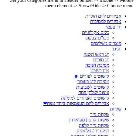
Set your categories menu in Header builder -> Mobile -> Mobile
menu element -> Show/Hide -> Choose menu
אביזרים ליום הולדת
אביזרים למסיבות
חד פעמי
כלים אקולוגיים
סכו”ם צבעוני
מוצרים משלימים
חגים
חג ראש השנה
חג סוכות
מסיבת חנוכה
ט”ו בשבט
קישוטים לפורים ☻
מסיבת ל”ג בעומר
קישוטים לשבועות
עיצוב שולחן פסח
קישוטים ואביזרים למימונה
אביזרים ליום העצמאות-ביחד ננצח❤
שקיות
שקיות נייר
שקיות קרטון מפוארות
שקיות נייר קלפה
תיק נייר / פלסטיק