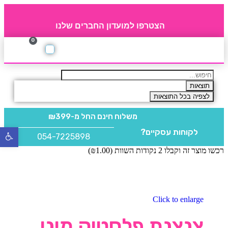
הצטרפו למועדון החברים שלנו
0
תקנון חברי מועדון
החברים של 4party
מוצרים משלימים
תוצאות
לצפיה בכל התוצאות
משלוח חינם
החל מ-₪399
לקוחות עסקיים?
פתח
054-7225898
סרגל
רכשו מוצר זה וקבלו 2 נקודות השוות (
1.00
₪
)
נגישו
Click to enlarge
צנצנת פלסטיק מיני