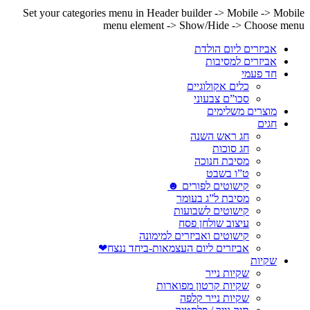
Set your categories menu in Header builder -> Mobile -> Mobile
menu element -> Show/Hide -> Choose menu
אביזרים ליום הולדת
אביזרים למסיבות
חד פעמי
כלים אקולוגיים
סכו”ם צבעוני
מוצרים משלימים
חגים
חג ראש השנה
חג סוכות
מסיבת חנוכה
ט”ו בשבט
קישוטים לפורים ☻
מסיבת ל”ג בעומר
קישוטים לשבועות
עיצוב שולחן פסח
קישוטים ואביזרים למימונה
אביזרים ליום העצמאות-ביחד ננצח❤
שקיות
שקיות נייר
שקיות קרטון מפוארות
שקיות נייר קלפה