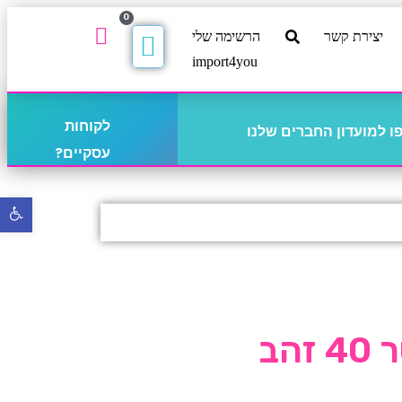
0
יצירת קשר
הרשימה שלי
import4you
לקוחות
 למועדון החברים שלנו
עסקיים?
פתח
סרגל
נגישו
הב