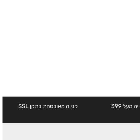
שליח עד הבית חינם בקנייה מעל 399
קנייה מאובטחת בתקן SSL