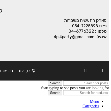
ק
פארק התעשיה משמרות
נייד:
054-7225898
טלפון:
04-6776322
אימיל:
4p.4party@gmail.com
© כל הזכויות שמורות ל- 4Party 2024 | כתובת: פארק התעשיה משמרות| טל
Search
Start typing to see posts you are looking for.
Search
Menu
Categories