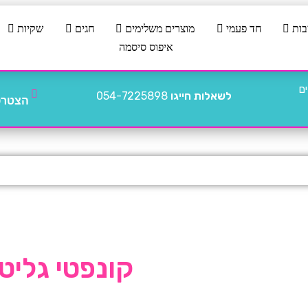
בות
חד פעמי
מוצרים משלימים
חגים
שקיות
איפוס סיסמה
לשאלות חייגו
054-7225898
הצטרפו
קונפטי גליטר 40 ז