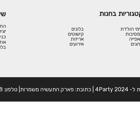
טגוריות בחנות
שי
החש
ימי הולדת
בלונים
יצי
מסיבות
קישוטים
כני
אפייה
אריזות
אוד
חגים
אירועים
בלו
פון: 054-7225898