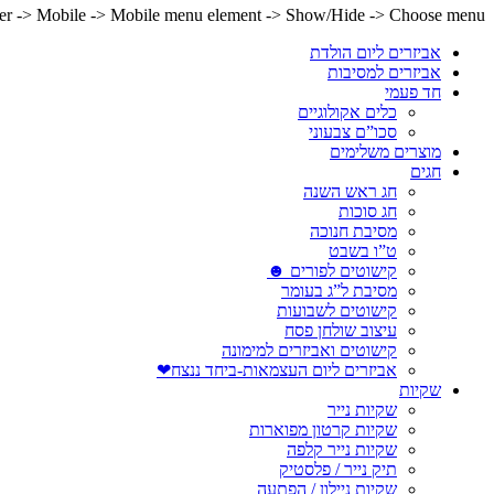
lder -> Mobile -> Mobile menu element -> Show/Hide -> Choose menu
אביזרים ליום הולדת
אביזרים למסיבות
חד פעמי
כלים אקולוגיים
סכו”ם צבעוני
מוצרים משלימים
חגים
חג ראש השנה
חג סוכות
מסיבת חנוכה
ט”ו בשבט
קישוטים לפורים ☻
מסיבת ל”ג בעומר
קישוטים לשבועות
עיצוב שולחן פסח
קישוטים ואביזרים למימונה
אביזרים ליום העצמאות-ביחד ננצח❤
שקיות
שקיות נייר
שקיות קרטון מפוארות
שקיות נייר קלפה
תיק נייר / פלסטיק
שקיות ניילון / הפתעה