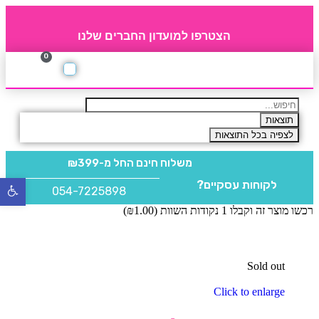
הצטרפו למועדון החברים שלנו
0
תקנון חברי מועדון
החברים של 4party
מוצרים משלימים
תוצאות
לצפיה בכל התוצאות
משלוח חינם
החל מ-₪399
לקוחות עסקיים?
פתח
054-7225898
סרגל
רכשו מוצר זה וקבלו 1 נקודות השוות (
1.00
₪
)
נגישו
Sold out
Click to enlarge