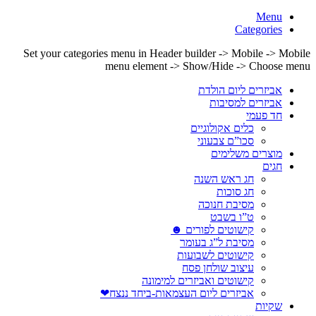
Menu
Categories
Set your categories menu in Header builder -> Mobile -> Mobile
menu element -> Show/Hide -> Choose menu
אביזרים ליום הולדת
אביזרים למסיבות
חד פעמי
כלים אקולוגיים
סכו”ם צבעוני
מוצרים משלימים
חגים
חג ראש השנה
חג סוכות
מסיבת חנוכה
ט”ו בשבט
קישוטים לפורים ☻
מסיבת ל”ג בעומר
קישוטים לשבועות
עיצוב שולחן פסח
קישוטים ואביזרים למימונה
אביזרים ליום העצמאות-ביחד ננצח❤
שקיות