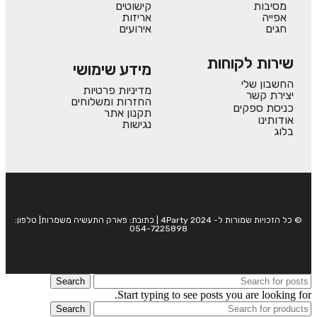
מסיבות
קישוטים
אפייה
אריזות
חגים
אירועים
שירות לקוחות
מידע שימושי
החשבון שלי
מדיניות פרטיות
יצירת קשר
החזרות ומשלוחים
כניסת ספקים
תקנון אתר
אודותינו
נגישות
בלוג
© כל הזכויות שמורות ל- 4Party 2024 | כתובת: פארק התעשיה משמרות| טלפון:
054-7225898
Search
Start typing to see posts you are looking for.
Search