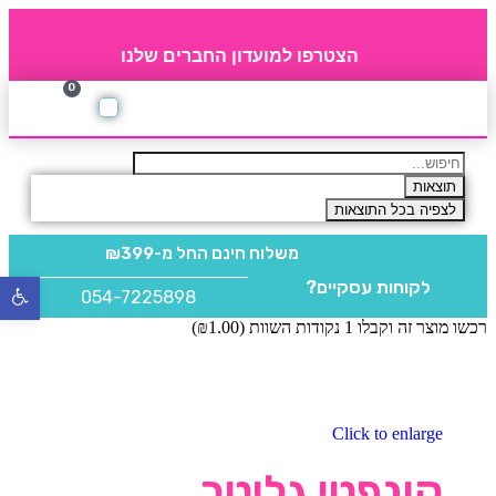
הצטרפו למועדון החברים שלנו
0
תקנון חברי מועדון
החברים של 4party
מוצרים משלימים
תוצאות
לצפיה בכל התוצאות
משלוח חינם
החל מ-₪399
לקוחות עסקיים?
פתח
054-7225898
סרגל
רכשו מוצר זה וקבלו 1 נקודות השוות (
1.00
₪
)
נגישו
Click to enlarge
קונפטי גליטר