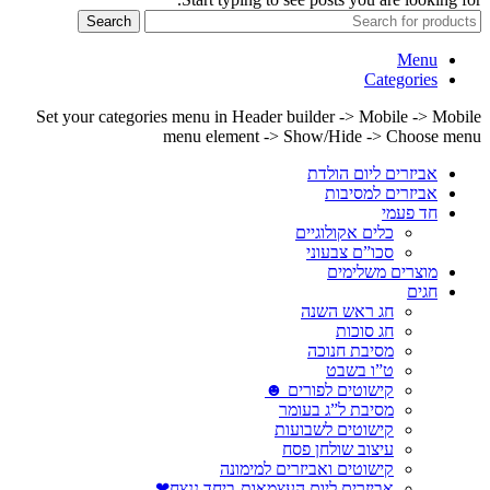
Search
Menu
Categories
Set your categories menu in Header builder -> Mobile -> Mobile
menu element -> Show/Hide -> Choose menu
אביזרים ליום הולדת
אביזרים למסיבות
חד פעמי
כלים אקולוגיים
סכו”ם צבעוני
מוצרים משלימים
חגים
חג ראש השנה
חג סוכות
מסיבת חנוכה
ט”ו בשבט
קישוטים לפורים ☻
מסיבת ל”ג בעומר
קישוטים לשבועות
עיצוב שולחן פסח
קישוטים ואביזרים למימונה
אביזרים ליום העצמאות-ביחד ננצח❤