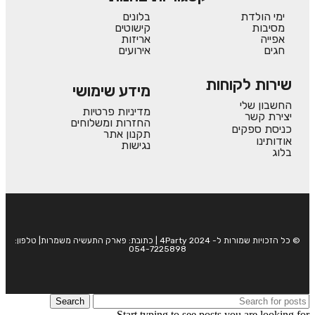
ימי הולדת
בלונים
מסיבות
קישוטים
אפייה
אריזות
חגים
אירועים
שירות לקוחות
מידע שימושי
החשבון שלי
מדיניות פרטיות
יצירת קשר
החזרות ומשלוחים
כניסת ספקים
תקנון אתר
אודותינו
נגישות
בלוג
© כל הזכויות שמורות ל- 4Party 2024 | כתובת: פארק התעשיה משמרות| טלפון:
054-7225898
Search
Start typing to see posts you are looking for.