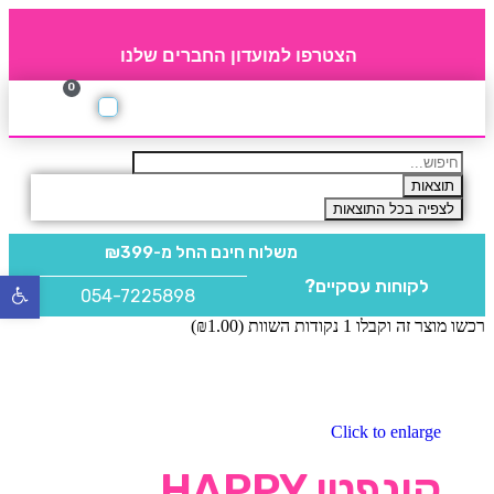
הצטרפו למועדון החברים שלנו
0
תקנון חברי מועדון
החברים של 4party
מוצרים משלימים
תוצאות
לצפיה בכל התוצאות
משלוח חינם
החל מ-₪399
לקוחות עסקיים?
פתח
054-7225898
סרגל
רכשו מוצר זה וקבלו 1 נקודות השוות (
1.00
₪
)
נגישו
Click to enlarge
קונפטי HAPPY