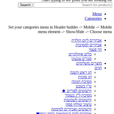
Search
Menu
Categories
Set your categories menu in Header builder -> Mobile -> Mobile
menu element -> Show/Hide -> Choose menu
אביזרים ליום הולדת
אביזרים למסיבות
חד פעמי
כלים אקולוגיים
סכו”ם צבעוני
מוצרים משלימים
חגים
חג ראש השנה
חג סוכות
מסיבת חנוכה
ט”ו בשבט
קישוטים לפורים ☻
מסיבת ל”ג בעומר
קישוטים לשבועות
עיצוב שולחן פסח
קישוטים ואביזרים למימונה
אביזרים ליום העצמאות-ביחד ננצח❤