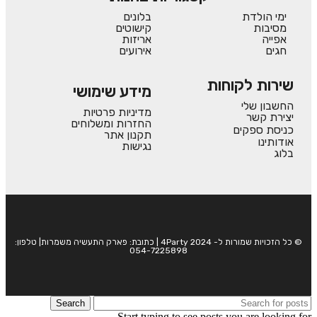
ימי הולדת
בלונים
מסיבות
קישוטים
אפייה
אריזות
חגים
אירועים
שירות לקוחות
מידע שימושי
החשבון שלי
מדיניות פרטיות
יצירת קשר
החזרות ומשלוחים
כניסת ספקים
תקנון אתר
אודותינו
נגישות
בלוג
© כל הזכויות שמורות ל- 4Party 2024 | כתובת: פארק התעשיה משמרות| טלפון:
054-7225898
Search
Start typing to see posts you are looking for.