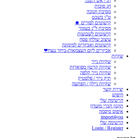
חג ראש השנה
חג סוכות
מסיבת חנוכה
ט”ו בשבט
קישוטים לפורים ☻
מסיבת ל”ג בעומר
קישוטים לשבועות
עיצוב שולחן פסח
קישוטים ואביזרים למימונה
אביזרים ליום העצמאות-ביחד ננצח❤
שקיות
שקיות נייר
שקיות קרטון מפוארות
שקיות נייר קלפה
תיק נייר / פלסטיק
שקיות ניילון / הפתעה
יצירת קשר
חיפוש
הרשימה שלי
תקנון חברי מועדון
איפוס סיסמה
import4you
הרשימה שלי
Login / Register