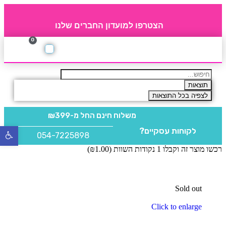
הצטרפו למועדון החברים שלנו
0
תקנון חברי מועדון
החברים של 4party
מוצרים משלימים
תוצאות
לצפיה בכל התוצאות
משלוח חינם
החל מ-₪399
לקוחות עסקיים?
פתח
054-7225898
סרגל
רכשו מוצר זה וקבלו 1 נקודות השוות (
1.00
₪
)
נגישו
Sold out
Click to enlarge