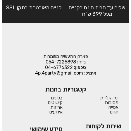
שליח עד הבית חינם בקנייה
קנייה מאובטחת בתקן SSL
מעל 399 ש"ח
פארק התעשיה משמרות
נייד:
054-7225898
טלפון:
04-6776322
אימיל:
4p.4party@gmail.com
קטגוריות בחנות
ימי הולדת
בלונים
מסיבות
קישוטים
אפייה
אריזות
חגים
אירועים
שירות לקוחות
מידע שימושי