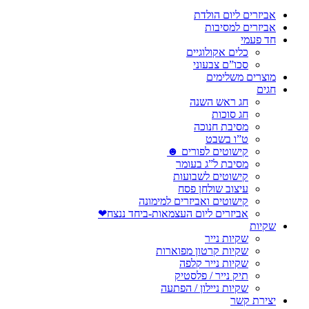
אביזרים ליום הולדת
אביזרים למסיבות
חד פעמי
כלים אקולוגיים
סכו”ם צבעוני
מוצרים משלימים
חגים
חג ראש השנה
חג סוכות
מסיבת חנוכה
ט”ו בשבט
קישוטים לפורים ☻
מסיבת ל”ג בעומר
קישוטים לשבועות
עיצוב שולחן פסח
קישוטים ואביזרים למימונה
אביזרים ליום העצמאות-ביחד ננצח❤
שקיות
שקיות נייר
שקיות קרטון מפוארות
שקיות נייר קלפה
תיק נייר / פלסטיק
שקיות ניילון / הפתעה
יצירת קשר