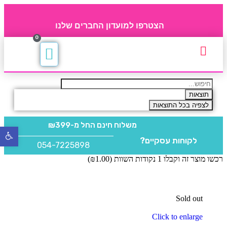
הצטרפו למועדון החברים שלנו
0
תקנון חברי מועדון
החברים של 4party
מוצרים משלימים
תוצאות
לצפיה בכל התוצאות
משלוח חינם
החל מ-₪399
פתח
לקוחות עסקיים?
סרגל
054-7225898
נגישו
רכשו מוצר זה וקבלו 1 נקודות השוות (
1.00
₪
)
Sold out
Click to enlarge