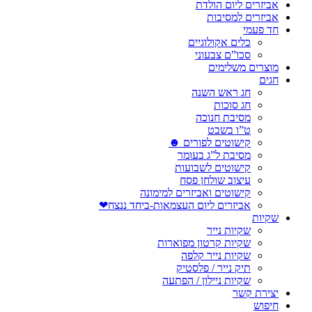
אביזרים ליום הולדת
אביזרים למסיבות
חד פעמי
כלים אקולוגיים
סכו”ם צבעוני
מוצרים משלימים
חגים
חג ראש השנה
חג סוכות
מסיבת חנוכה
ט”ו בשבט
קישוטים לפורים ☻
מסיבת ל”ג בעומר
קישוטים לשבועות
עיצוב שולחן פסח
קישוטים ואביזרים למימונה
אביזרים ליום העצמאות-ביחד ננצח❤
שקיות
שקיות נייר
שקיות קרטון מפוארות
שקיות נייר קלפה
תיק נייר / פלסטיק
שקיות ניילון / הפתעה
יצירת קשר
חיפוש