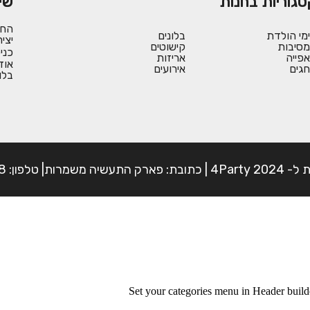
טגוריות בחנות
שי
החש
ימי הולדת
בלונים
יצי
מסיבות
קישוטים
כני
אפייה
אריזות
אוד
חגים
אירועים
בלו
פון: 054-7225898
Set your categories menu in Header bui